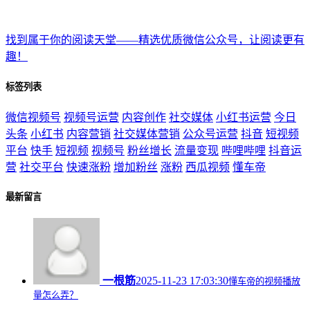
找到属于你的阅读天堂——精选优质微信公众号，让阅读更有
趣！
标签列表
微信视频号
视频号运营
内容创作
社交媒体
小红书运营
今日
头条
小红书
内容营销
社交媒体营销
公众号运营
抖音
短视频
平台
快手
短视频
视频号
粉丝增长
流量变现
哔哩哔哩
抖音运
营
社交平台
快速涨粉
增加粉丝
涨粉
西瓜视频
懂车帝
最新留言
一根筋
2025-11-23 17:03:30
懂车帝的视频播放
量怎么弄？