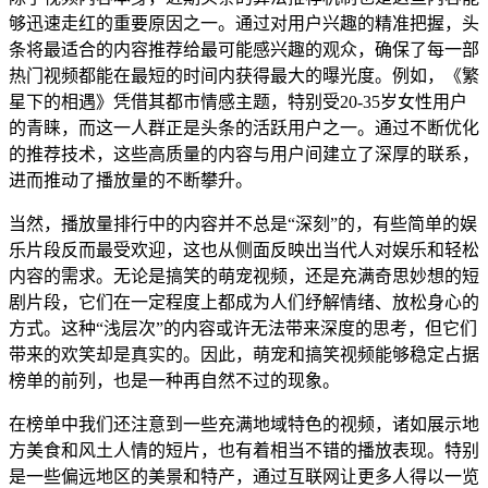
够迅速走红的重要原因之一。通过对用户兴趣的精准把握，头
条将最适合的内容推荐给最可能感兴趣的观众，确保了每一部
热门视频都能在最短的时间内获得最大的曝光度。例如，《繁
星下的相遇》凭借其都市情感主题，特别受20-35岁女性用户
的青睐，而这一人群正是头条的活跃用户之一。通过不断优化
的推荐技术，这些高质量的内容与用户间建立了深厚的联系，
进而推动了播放量的不断攀升。
当然，播放量排行中的内容并不总是“深刻”的，有些简单的娱
乐片段反而最受欢迎，这也从侧面反映出当代人对娱乐和轻松
内容的需求。无论是搞笑的萌宠视频，还是充满奇思妙想的短
剧片段，它们在一定程度上都成为人们纾解情绪、放松身心的
方式。这种“浅层次”的内容或许无法带来深度的思考，但它们
带来的欢笑却是真实的。因此，萌宠和搞笑视频能够稳定占据
榜单的前列，也是一种再自然不过的现象。
在榜单中我们还注意到一些充满地域特色的视频，诸如展示地
方美食和风土人情的短片，也有着相当不错的播放表现。特别
是一些偏远地区的美景和特产，通过互联网让更多人得以一览