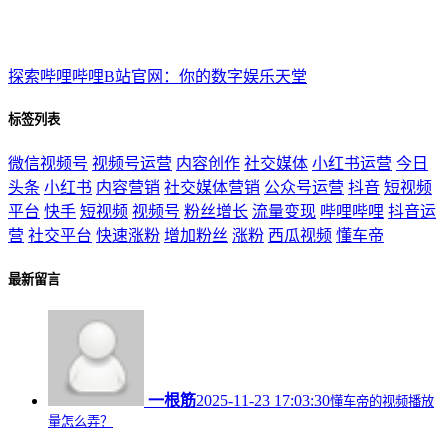
探索哔哩哔哩B站官网：你的数字娱乐天堂
标签列表
微信视频号
视频号运营
内容创作
社交媒体
小红书运营
今日
头条
小红书
内容营销
社交媒体营销
公众号运营
抖音
短视频
平台
快手
短视频
视频号
粉丝增长
流量变现
哔哩哔哩
抖音运
营
社交平台
快速涨粉
增加粉丝
涨粉
西瓜视频
懂车帝
最新留言
一根筋
2025-11-23 17:03:30
懂车帝的视频播放
量怎么弄？