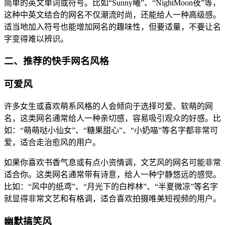
简单的英文单词或符号。比如“Sunny曦”、“NightMoon夜”等，
这种中英文结合的网名不仅潮流时尚，还能给人一种高级感。
适当地加入符号也能增加网名的趣味性，但要适量，不要让名
字变得难以辨识。
二、推荐的快手网名风格
可爱风
许多女生或喜欢萌系风格的人会倾向于选择可爱、软萌的网
名，这类网名通常给人一种亲切感，容易吸引观众的好感。比
如：“萌萌哒小仙女”、“糖果甜心”、“小奶喵”等名字都非常可
爱，适合走治愈风的用户。
如果你喜欢书香气息或有点小资情调，文艺风的网名可能非常
适合你。这类网名通常带有诗意，给人一种宁静悠远的感觉。
比如：“风中的纸鸢”、“月光下的白桦林”、“半夏微凉”等名字
就显得非常文艺和有格调，适合喜欢拍摄唯美短视频的用户。
幽默搞笑风