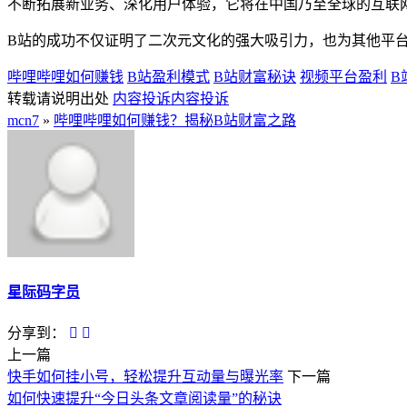
不断拓展新业务、深化用户体验，它将在中国乃至全球的互联
B站的成功不仅证明了二次元文化的强大吸引力，也为其他平
哔哩哔哩如何赚钱
B站盈利模式
B站财富秘诀
视频平台盈利
B
转载请说明出处
内容投诉
内容投诉
mcn7
»
哔哩哔哩如何赚钱？揭秘B站财富之路
星际码字员
分享到：
上一篇
快手如何挂小号，轻松提升互动量与曝光率
下一篇
如何快速提升“今日头条文章阅读量”的秘诀