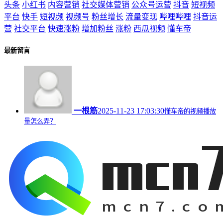
头条
小红书
内容营销
社交媒体营销
公众号运营
抖音
短视频
平台
快手
短视频
视频号
粉丝增长
流量变现
哔哩哔哩
抖音运
营
社交平台
快速涨粉
增加粉丝
涨粉
西瓜视频
懂车帝
最新留言
一根筋
2025-11-23 17:03:30
懂车帝的视频播放
量怎么弄？