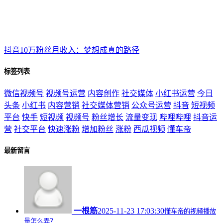
抖音10万粉丝月收入：梦想成真的路径
标签列表
微信视频号
视频号运营
内容创作
社交媒体
小红书运营
今日
头条
小红书
内容营销
社交媒体营销
公众号运营
抖音
短视频
平台
快手
短视频
视频号
粉丝增长
流量变现
哔哩哔哩
抖音运
营
社交平台
快速涨粉
增加粉丝
涨粉
西瓜视频
懂车帝
最新留言
一根筋
2025-11-23 17:03:30
懂车帝的视频播放
量怎么弄？