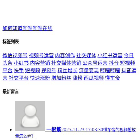
如何知道哔哩哔哩在线
标签列表
微信视频号
视频号运营
内容创作
社交媒体
小红书运营
今日
头条
小红书
内容营销
社交媒体营销
公众号运营
抖音
短视频
平台
快手
短视频
视频号
粉丝增长
流量变现
哔哩哔哩
抖音运
营
社交平台
快速涨粉
增加粉丝
涨粉
西瓜视频
懂车帝
最新留言
一根筋
2025-11-23 17:03:30
懂车帝的视频播放
量怎么弄？