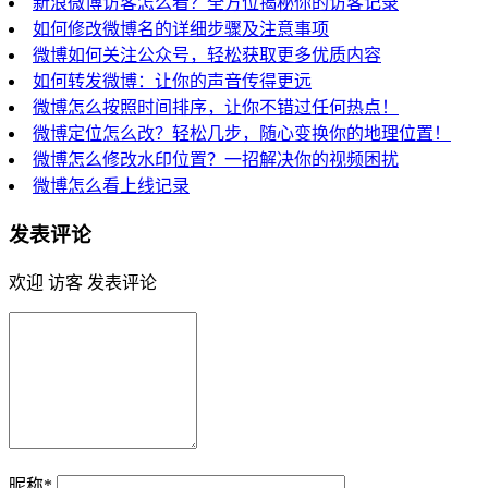
新浪微博访客怎么看？全方位揭秘你的访客记录
如何修改微博名的详细步骤及注意事项
微博如何关注公众号，轻松获取更多优质内容
如何转发微博：让你的声音传得更远
微博怎么按照时间排序，让你不错过任何热点！
微博定位怎么改？轻松几步，随心变换你的地理位置！
微博怎么修改水印位置？一招解决你的视频困扰
微博怎么看上线记录
发表评论
欢迎 访客 发表评论
昵称*