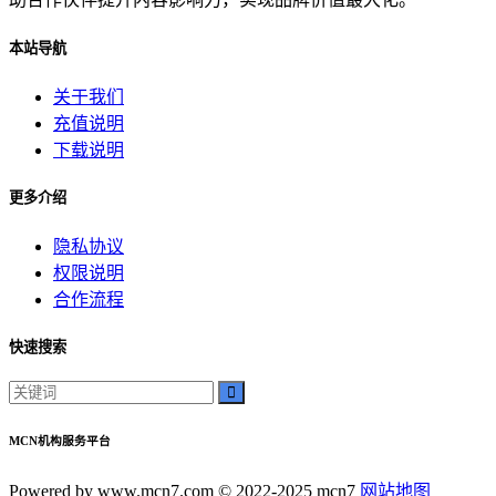
本站导航
关于我们
充值说明
下载说明
更多介绍
隐私协议
权限说明
合作流程
快速搜索
MCN机构服务平台
Powered by www.mcn7.com © 2022-2025 mcn7
网站地图