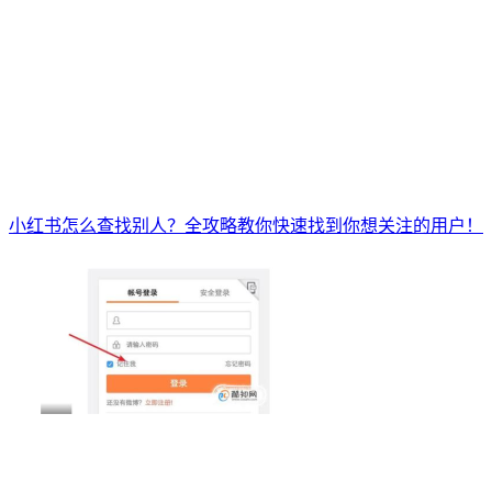
小红书怎么查找别人？全攻略教你快速找到你想关注的用户！