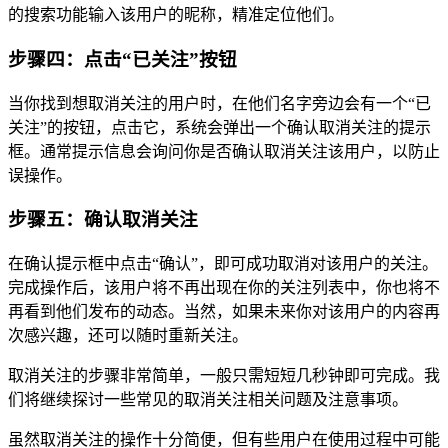
的搜索功能输入该用户的昵称，精准定位他们。
步骤四：点击“已关注”按钮
当你找到想取消关注的用户时，在他们名字旁边会有一个“已
关注”的按钮，点击它，系统会弹出一个确认取消关注的提示
框。通常提示信息会询问你是否确认取消关注该用户，以防止
误操作。
步骤五：确认取消关注
在确认提示框中点击“确认”，即可成功取消对该用户的关注。
完成操作后，该用户将不再出现在你的关注列表中，你也将不
再看到他们发布的动态。当然，如果未来你对该用户的内容再
次感兴趣，还可以随时重新关注。
取消关注的步骤非常简单，一般只需短短几秒钟即可完成。我
们将继续探讨一些常见的取消关注相关问题及注意事项。
虽然取消关注的操作十分简便，但有些用户在使用过程中可能