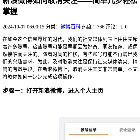
新浪微博如何取消关注——简单几步轻松
掌握
2024-10-07 06:00:15
分类：
微博百科
热度：766
评论：
0
在如今这个信息爆炸的时代，我们的社交媒体列表上往往充斥
着许多账号，这些账号可能是早期因为好奇、朋友推荐、或偶
然接触而关注的。随着时间的推移，有些账号可能不再满足我
们的兴趣需求。为此，及时取消关注是保持社交媒体清爽、精
简的有效手段。在新浪微博上，取消关注其实非常简单。本文
将教你如何一步步完成这项操作。
步骤一：打开新浪微博，进入个人主页