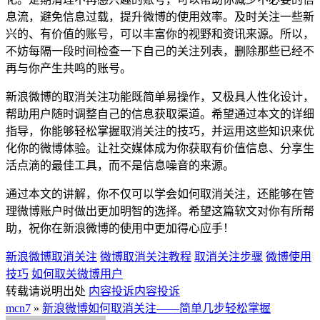
息流，避免信息过载，提升微博的使用效率。及时关注一些新
兴的、有价值的账号，可以丰富你的视野和资讯来源。所以，
不妨每隔一段时间检查一下自己的关注列表，删除那些已经不
再与你产生共鸣的账号。
新浪微博的取消关注功能既简单易操作，又极具人性化设计，
帮助用户随时调整自己的信息获取渠道。希望通过本文的详细
指导，你能够轻松掌握取消关注的技巧，并运用这些知识来优
化你的微博体验。让社交媒体成为你获取有价值信息、分享生
活点滴的最佳工具，而不是信息噪音的来源。
通过本文的讲解，你不仅可以学会如何取消关注，还能够在管
理微博账户时做出更加明智的选择。希望这篇软文对你有所帮
助，祝你在新浪微博的使用中更加得心应手！
新浪微博取消关注
微博取消关注教程
取消关注步骤
微博使用
技巧
如何取关微博用户
转载请说明出处
内容投诉
内容投诉
mcn7
»
新浪微博如何取消关注——简单几步轻松掌握