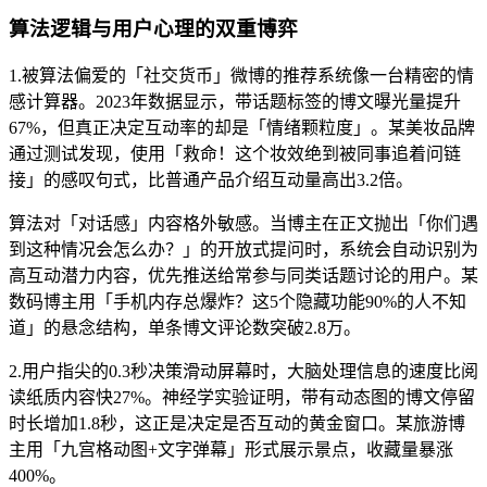
算法逻辑与用户心理的双重博弈
1.被算法偏爱的「社交货币」微博的推荐系统像一台精密的情
感计算器。2023年数据显示，带话题标签的博文曝光量提升
67%，但真正决定互动率的却是「情绪颗粒度」。某美妆品牌
通过测试发现，使用「救命！这个妆效绝到被同事追着问链
接」的感叹句式，比普通产品介绍互动量高出3.2倍。
算法对「对话感」内容格外敏感。当博主在正文抛出「你们遇
到这种情况会怎么办？」的开放式提问时，系统会自动识别为
高互动潜力内容，优先推送给常参与同类话题讨论的用户。某
数码博主用「手机内存总爆炸？这5个隐藏功能90%的人不知
道」的悬念结构，单条博文评论数突破2.8万。
2.用户指尖的0.3秒决策滑动屏幕时，大脑处理信息的速度比阅
读纸质内容快27%。神经学实验证明，带有动态图的博文停留
时长增加1.8秒，这正是决定是否互动的黄金窗口。某旅游博
主用「九宫格动图+文字弹幕」形式展示景点，收藏量暴涨
400%。