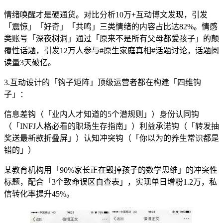
情绪唤醒才是硬通货。对比分析10万+互动博文发现，引发
「震惊」「好奇」「共鸣」三类情绪的内容占比达82%。情感
类账号「深夜树洞」通过「原来不是所有父母都爱孩子」的颠
覆性话题，引发12万人参与#原生家庭真相#话题讨论，话题阅
读量3天破亿。
3.互动设计的「钩子矩阵」顶级运营者都在构建「四维钩
子」：
信息差钩（「业内人才知道的5个潜规则」）身份认同钩
（「INFJ人格必看的职场生存指南」）利益承诺钩（「转发抽
奖送最新款折叠屏」）认知冲突钩（「你以为的养生常识都是
错的」）
某教育机构用「90%家长正在毁掉孩子的数学思维」的冲突性
标题，配合「3个致命误区自查表」，实现单日增粉1.2万，私
信转化率提升45%。