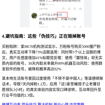
4.避坑指南：这些「伪技巧」正在毁掉账号
买粉陷阱：某MCN机构测试显示，万粉账号购买5000僵尸粉
后，真实互动率下降73%话题滥用：同时带5个以上话题的博
文，用户反感度增加41%标题党反噬：使用「震惊体」却无实
质内容的账号，30天内取关率飙升89%机器互动风险：使用群
发软件的账号，被降权概率高达92%
某本地生活账号曾因过度使用「不转不是中国人」等道德绑架
话术，导致7天内掉粉1.2万，后用「这5家苍蝇馆子让老饕甘
愿排队3小时」的真实体验内容实现口碑逆转，互动率回升至
行业平均值的2.3倍。
微博互动率
提升技巧
算法机制
用户心理
内容策略