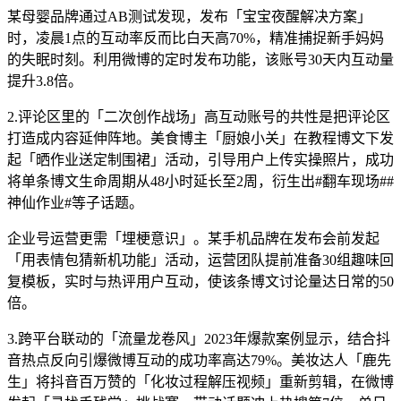
某母婴品牌通过AB测试发现，发布「宝宝夜醒解决方案」
时，凌晨1点的互动率反而比白天高70%，精准捕捉新手妈妈
的失眠时刻。利用微博的定时发布功能，该账号30天内互动量
提升3.8倍。
2.评论区里的「二次创作战场」高互动账号的共性是把评论区
打造成内容延伸阵地。美食博主「厨娘小关」在教程博文下发
起「晒作业送定制围裙」活动，引导用户上传实操照片，成功
将单条博文生命周期从48小时延长至2周，衍生出#翻车现场##
神仙作业#等子话题。
企业号运营更需「埋梗意识」。某手机品牌在发布会前发起
「用表情包猜新机功能」活动，运营团队提前准备30组趣味回
复模板，实时与热评用户互动，使该条博文讨论量达日常的50
倍。
3.跨平台联动的「流量龙卷风」2023年爆款案例显示，结合抖
音热点反向引爆微博互动的成功率高达79%。美妆达人「鹿先
生」将抖音百万赞的「化妆过程解压视频」重新剪辑，在微博