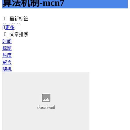
算法机制-mcn7
最新标签
精准接单
更多
接单网
文章排序
安全下单
时间
成绩改进
标题
学历提升
热度
提升竞争力
留言
代刷网站
随机
快手商业推广
游戏经验
游戏模式
超级优惠
节省成本
限时特惠
惊喜享受
智能物流