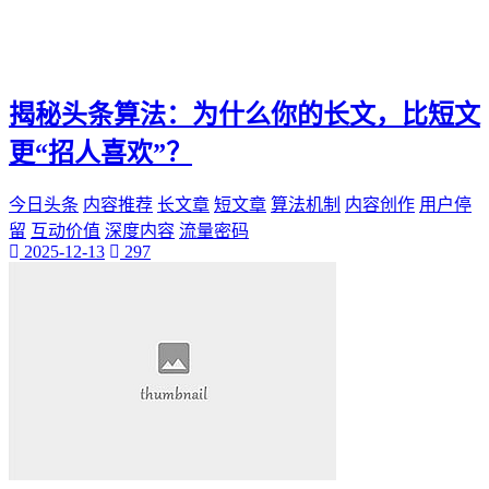
神秘美丽
远方故事
心灵归属
桃陌
揭秘头条算法：为什么你的长文，比短文
互粉大厅
网络销售
更“招人喜欢”？
QQ客服
企业增长
今日头条
内容推荐
长文章
短文章
算法机制
内容创作
用户停
趣味挑战
留
互动价值
深度内容
流量密码
生活窍门
2025-12-13
297
时尚美妆
个人展示
创意达人
晒号网
快手投流
社交媒体红人
红人成长历程
明星背后的故事
最新电影