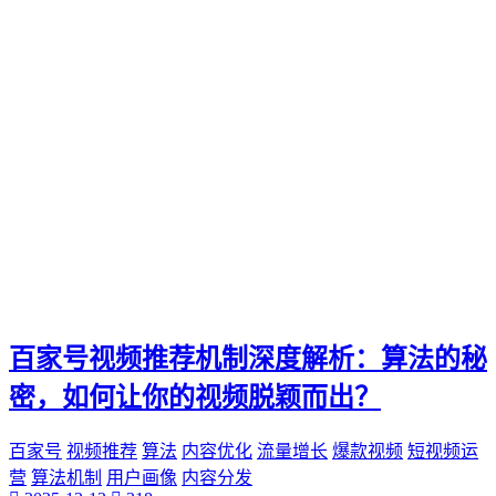
电影票
影院优惠
电影推荐
影院文化
电影体验
老弟影院
粉丝头条
供需连接
智能平台
订单网
经典传承
家族企业
郝子建
百家号视频推荐机制深度解析：算法的秘
游戏梦想
可靠代刷服务
密，如何让你的视频脱颖而出？
高速连接
互联网加速
百家号
视频推荐
算法
内容优化
流量增长
爆款视频
短视频运
网络稳定
营
算法机制
用户画像
内容分发