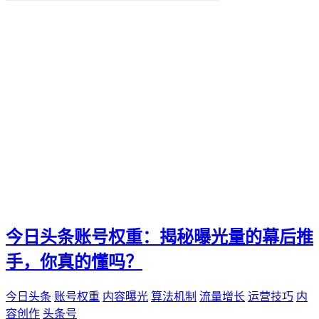
便捷化
快乐
找到那一抹灿烂。秒赞
我们都能通过"秒赞"的方法
还是日常生活
无论是工作
QQ新功能
愉悦。刷QQ会员
让你的QQ生活更加高效
这篇文章都将为你提供有价值的建议和实用技巧
还是职场精英
无论你是游戏爱好者
未来生活方式
空间宝
今日头条账号权重：揭秘曝光量的幕后推
实际购买
热门短视频
手，你真的懂吗？
电子邮件营销
PPC
今日头条
账号权重
内容曝光
算法机制
流量增长
运营技巧
内
推广工具
容创作
头条号