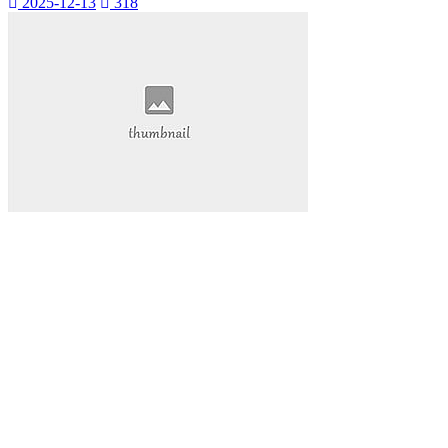
为你揭示其背后的秘密和无穷的潜力。雷神加速器
2025-12-13
318
我们将深入探讨这款神奇的工具
在本篇软文中
Ks快手
小网站
全天候生活方式
高效利用时间
24h时光之旅
全天候时间管理
乌鲁木齐叮当网
个性魅力
个性化展示
QQ迷你资料卡
旅行规划