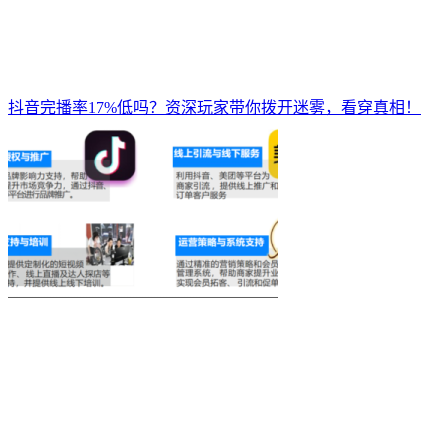
抖音完播率17%低吗？资深玩家带你拨开迷雾，看穿真相！