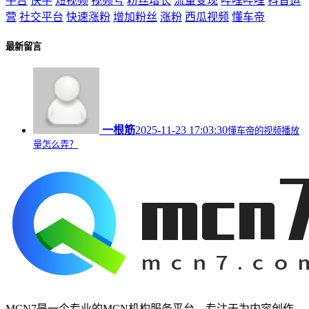
平台
快手
短视频
视频号
粉丝增长
流量变现
哔哩哔哩
抖音运
营
社交平台
快速涨粉
增加粉丝
涨粉
西瓜视频
懂车帝
最新留言
一根筋
2025-11-23 17:03:30
懂车帝的视频播放
量怎么弄？
MCN7是一个专业的MCN机构服务平台，专注于为内容创作