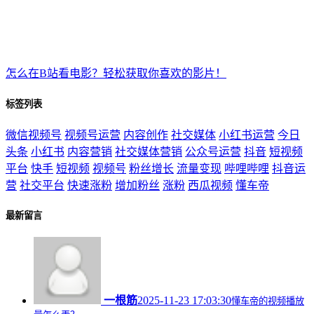
怎么在B站看电影？轻松获取你喜欢的影片！
标签列表
微信视频号
视频号运营
内容创作
社交媒体
小红书运营
今日
头条
小红书
内容营销
社交媒体营销
公众号运营
抖音
短视频
平台
快手
短视频
视频号
粉丝增长
流量变现
哔哩哔哩
抖音运
营
社交平台
快速涨粉
增加粉丝
涨粉
西瓜视频
懂车帝
最新留言
一根筋
2025-11-23 17:03:30
懂车帝的视频播放