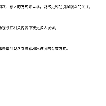
幽默、感人的方式来呈现，能够更容易引起观众的关注。
助视频在相关内容中被更多人发现。
都是增加观众参与感和忠诚度的有效方式。