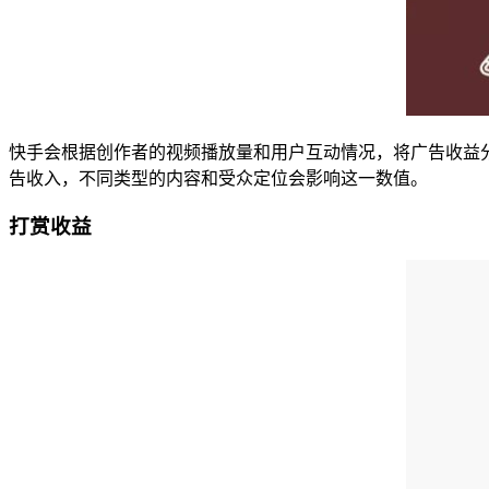
快手会根据创作者的视频播放量和用户互动情况，将广告收益
告收入，不同类型的内容和受众定位会影响这一数值。
打赏收益