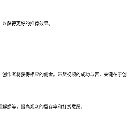
，以获得更好的推荐效果。
，创作者将获得相应的佣金。带货视频的成功与否，关键在于创
疑解惑等，提高观众的留存率和打赏意愿。