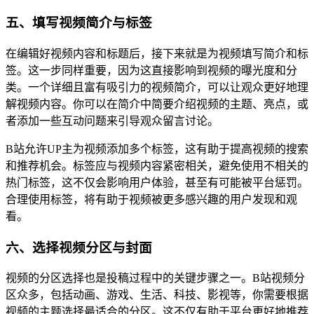
五、填写视频简介与标签
在编辑好视频内容和标题后，接下来就是为视频填写简介和标
签。这一步同样重要，因为这直接影响到视频的曝光度和分
类。一个详细且富有吸引力的视频简介，可以让观众更好地理
解视频内容。你可以在简介中简要介绍视频的主题、亮点，或
者添加一些互动问题来引导观众留言讨论。
B站允许UP主为视频添加多个标签，这有助于提高视频的搜索
和推荐机会。标签应与视频内容紧密相关，避免使用不相关的
热门标签，这不仅会影响用户体验，甚至有可能被平台惩罚。
合理使用标签，将有助于视频被更多感兴趣的用户发现和观
看。
六、选择视频分区与封面
视频的分区选择也是投稿过程中的关键步骤之一。B站视频分
区众多，包括动画、游戏、生活、科技、影视等，你需要根据
视频的主题选择最适合的分区。这不仅有助于平台更好地推荐