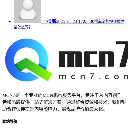
一根筋
2025-11-23 17:03:30
懂车帝的视频播放
量怎么弄？
MCN7是一个专业的MCN机构服务平台，专注于为内容创作
者和品牌提供一站式解决方案。通过整合资源和技术，我们帮
助合作伙伴提升内容影响力，实现品牌价值最大化。
本站导航