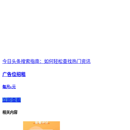
今日头条搜索指南：如何轻松查找热门资讯
广告位招租
每月x元
立即查看
相关内容