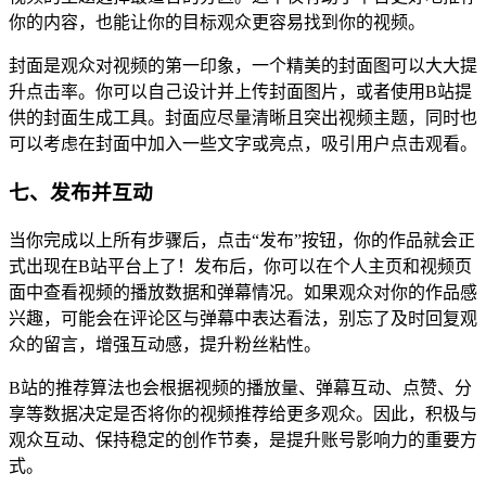
你的内容，也能让你的目标观众更容易找到你的视频。
封面是观众对视频的第一印象，一个精美的封面图可以大大提
升点击率。你可以自己设计并上传封面图片，或者使用B站提
供的封面生成工具。封面应尽量清晰且突出视频主题，同时也
可以考虑在封面中加入一些文字或亮点，吸引用户点击观看。
七、发布并互动
当你完成以上所有步骤后，点击“发布”按钮，你的作品就会正
式出现在B站平台上了！发布后，你可以在个人主页和视频页
面中查看视频的播放数据和弹幕情况。如果观众对你的作品感
兴趣，可能会在评论区与弹幕中表达看法，别忘了及时回复观
众的留言，增强互动感，提升粉丝粘性。
B站的推荐算法也会根据视频的播放量、弹幕互动、点赞、分
享等数据决定是否将你的视频推荐给更多观众。因此，积极与
观众互动、保持稳定的创作节奏，是提升账号影响力的重要方
式。