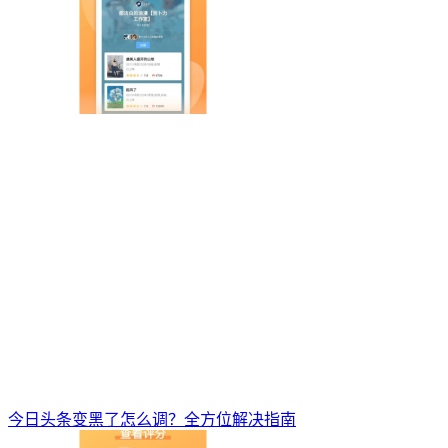
今日头条变黑了怎么调？全方位解决指南