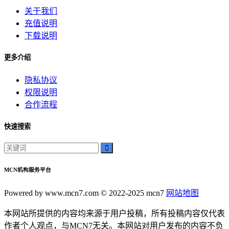
关于我们
充值说明
下载说明
更多介绍
隐私协议
权限说明
合作流程
快速搜索
MCN机构服务平台
Powered by www.mcn7.com © 2022-2025 mcn7
网站地图
本网站所提供的内容均来源于用户投稿，所有投稿内容仅代表
作者个人观点，与MCN7无关。本网站对用户发布的内容不负