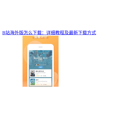
B站海外版怎么下载：详细教程及最新下载方式