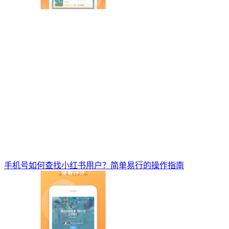
手机号如何查找小红书用户？简单易行的操作指南