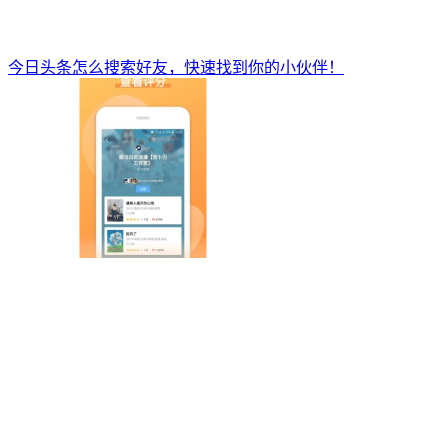
今日头条怎么搜索好友，快速找到你的小伙伴！