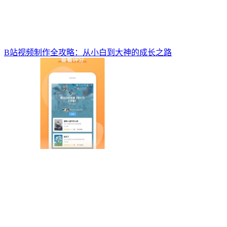
B站视频制作全攻略：从小白到大神的成长之路