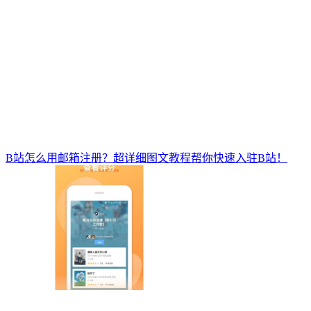
B站怎么用邮箱注册？超详细图文教程帮你快速入驻B站！