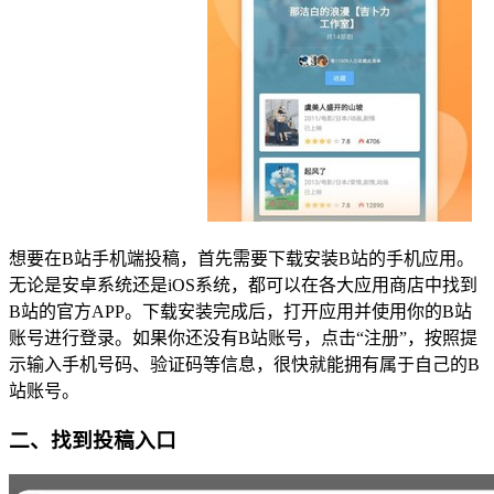
想要在B站手机端投稿，首先需要下载安装B站的手机应用。
无论是安卓系统还是iOS系统，都可以在各大应用商店中找到
B站的官方APP。下载安装完成后，打开应用并使用你的B站
账号进行登录。如果你还没有B站账号，点击“注册”，按照提
示输入手机号码、验证码等信息，很快就能拥有属于自己的B
站账号。
二、找到投稿入口