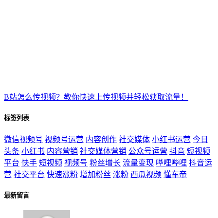
B站怎么传视频？教你快速上传视频并轻松获取流量！
标签列表
微信视频号
视频号运营
内容创作
社交媒体
小红书运营
今日
头条
小红书
内容营销
社交媒体营销
公众号运营
抖音
短视频
平台
快手
短视频
视频号
粉丝增长
流量变现
哔哩哔哩
抖音运
营
社交平台
快速涨粉
增加粉丝
涨粉
西瓜视频
懂车帝
最新留言