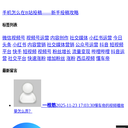
手机怎么在B站投稿——新手投稿攻略
标签列表
微信视频号
视频号运营
内容创作
社交媒体
小红书运营
今日
头条
小红书
内容营销
社交媒体营销
公众号运营
抖音
短视频
平台
快手
短视频
视频号
粉丝增长
流量变现
哔哩哔哩
抖音运
营
社交平台
快速涨粉
增加粉丝
涨粉
西瓜视频
懂车帝
最新留言
一根筋
2025-11-23 17:03:30
懂车帝的视频播放
量怎么弄？