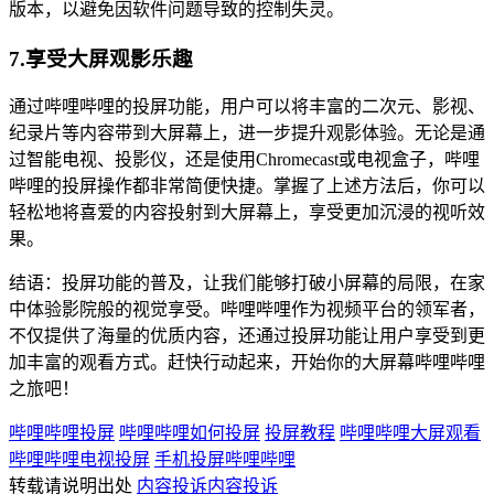
版本，以避免因软件问题导致的控制失灵。
7.享受大屏观影乐趣
通过哔哩哔哩的投屏功能，用户可以将丰富的二次元、影视、
纪录片等内容带到大屏幕上，进一步提升观影体验。无论是通
过智能电视、投影仪，还是使用Chromecast或电视盒子，哔哩
哔哩的投屏操作都非常简便快捷。掌握了上述方法后，你可以
轻松地将喜爱的内容投射到大屏幕上，享受更加沉浸的视听效
果。
结语：投屏功能的普及，让我们能够打破小屏幕的局限，在家
中体验影院般的视觉享受。哔哩哔哩作为视频平台的领军者，
不仅提供了海量的优质内容，还通过投屏功能让用户享受到更
加丰富的观看方式。赶快行动起来，开始你的大屏幕哔哩哔哩
之旅吧！
哔哩哔哩投屏
哔哩哔哩如何投屏
投屏教程
哔哩哔哩大屏观看
哔哩哔哩电视投屏
手机投屏哔哩哔哩
转载请说明出处
内容投诉
内容投诉