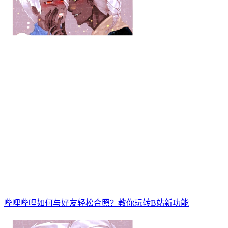
哔哩哔哩如何与好友轻松合照？教你玩转B站新功能