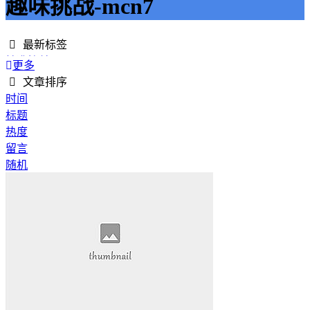
趣味挑战-mcn7
最新标签
精准接单
更多
接单网
文章排序
安全下单
时间
成绩改进
标题
学历提升
热度
提升竞争力
留言
代刷网站
随机
快手商业推广
游戏经验
游戏模式
超级优惠
节省成本
限时特惠
惊喜享受
智能物流