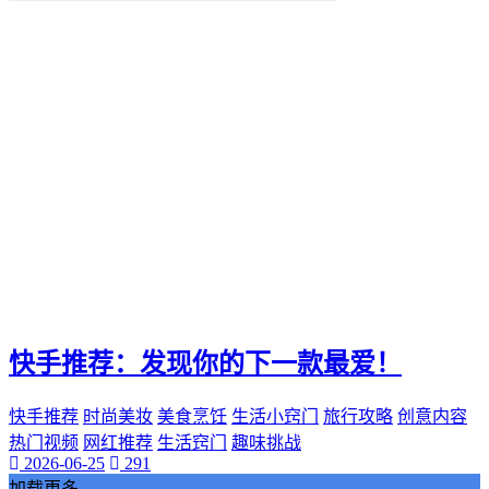
便捷化
快乐
找到那一抹灿烂。秒赞
我们都能通过"秒赞"的方法
还是日常生活
无论是工作
QQ新功能
愉悦。刷QQ会员
让你的QQ生活更加高效
这篇文章都将为你提供有价值的建议和实用技巧
还是职场精英
无论你是游戏爱好者
未来生活方式
空间宝
快手推荐：发现你的下一款最爱！
实际购买
热门短视频
快手推荐
时尚美妆
美食烹饪
生活小窍门
旅行攻略
创意内容
电子邮件营销
PPC
热门视频
网红推荐
生活窍门
趣味挑战
2026-06-25
291
推广工具
加载更多