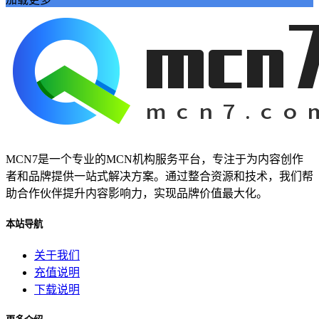
抖音热度爆发
揭示其背后的巨大潜力。
还为我们的学习和工作提供了前所未有的便利。本文将带您深
入探索视频网页的魅力
视频网页已经成为我们日常生活中不可或缺的一部分。它不仅
改变了我们的娱乐方式
数字内容part1:在当今的数字化时代
网络娱乐
视频网页
游戏物品
MCN7是一个专业的MCN机构服务平台，专注于为内容创作
游戏高级资源
者和品牌提供一站式解决方案。通过整合资源和技术，我们帮
代挂玩家
助合作伙伴提升内容影响力，实现品牌价值最大化。
游戏代玩
游戏代挂服务
本站导航
提升游戏等级
关于我们
让您的游戏生活更加轻松愉快。QQ代挂
充值说明
本文将为您详细介绍QQ等级代挂的好处和选择优质代挂服务
下载说明
的方法
启示感动