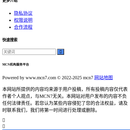
更多介绍
神秘美丽
远方故事
隐私协议
心灵归属
权限说明
桃陌
合作流程
互粉大厅
网络销售
快速搜索
QQ客服
企业增长
趣味挑战
MCN机构服务平台
生活窍门
时尚美妆
Powered by www.mcn7.com © 2022-2025 mcn7
网站地图
个人展示
创意达人
本网站所提供的内容均来源于用户投稿，所有投稿内容仅代表
晒号网
作者个人观点，与MCN7无关。本网站对用户发布的内容不负
快手投流
任何法律责任。若您认为某些内容侵犯了您的合法权益，请及
社交媒体红人
时联系我们，我们将第一时间进行处理或删除。
红人成长历程
明星背后的故事
最新电影