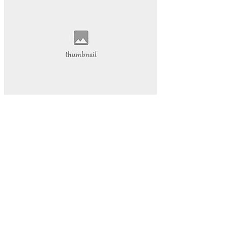
抖音热度爆发
揭示其背后的巨大潜力。
还为我们的学习和工作提供了前所未有的便利。本文将带您深
入探索视频网页的魅力
视频网页已经成为我们日常生活中不可或缺的一部分。它不仅
改变了我们的娱乐方式
数字内容part1:在当今的数字化时代
网络娱乐
视频网页
游戏物品
游戏高级资源
代挂玩家
游戏代玩
游戏代挂服务
提升游戏等级
让您的游戏生活更加轻松愉快。QQ代挂
本文将为您详细介绍QQ等级代挂的好处和选择优质代挂服务
的方法
启示感动