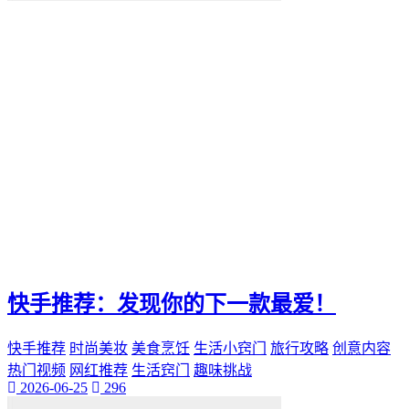
便捷化
快乐
找到那一抹灿烂。秒赞
我们都能通过"秒赞"的方法
还是日常生活
无论是工作
QQ新功能
愉悦。刷QQ会员
让你的QQ生活更加高效
这篇文章都将为你提供有价值的建议和实用技巧
还是职场精英
无论你是游戏爱好者
未来生活方式
空间宝
快手推荐：发现你的下一款最爱！
实际购买
热门短视频
快手推荐
时尚美妆
美食烹饪
生活小窍门
旅行攻略
创意内容
电子邮件营销
PPC
热门视频
网红推荐
生活窍门
趣味挑战
2026-06-25
296
推广工具