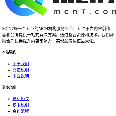
为你揭示其背后的秘密和无穷的潜力。雷神加速器
我们将深入探讨这款神奇的工具
在本篇软文中
Ks快手
小网站
MCN7是一个专业的MCN机构服务平台，专注于为内容创作
全天候生活方式
者和品牌提供一站式解决方案。通过整合资源和技术，我们帮
高效利用时间
助合作伙伴提升内容影响力，实现品牌价值最大化。
24h时光之旅
全天候时间管理
本站导航
乌鲁木齐叮当网
个性魅力
关于我们
个性化展示
充值说明
QQ迷你资料卡
下载说明
旅行规划
更多介绍
隐私协议
权限说明
合作流程