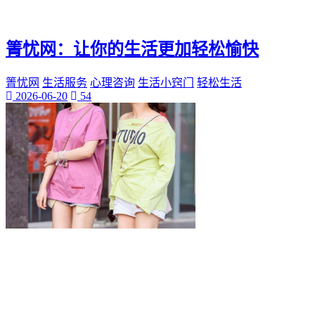
神秘美丽
远方故事
心灵归属
箐忧网：让你的生活更加轻松愉快
桃陌
互粉大厅
箐忧网
生活服务
心理咨询
生活小窍门
轻松生活
网络销售
2026-06-20
54
QQ客服
企业增长
趣味挑战
生活窍门
时尚美妆
个人展示
创意达人
晒号网
快手投流
社交媒体红人
红人成长历程
明星背后的故事
最新电影