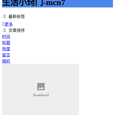
生活小窍门-mcn7
最新标签
精准接单
更多
接单网
文章排序
安全下单
时间
成绩改进
标题
学历提升
热度
提升竞争力
留言
代刷网站
随机
快手商业推广
游戏经验
游戏模式
超级优惠
节省成本
限时特惠
惊喜享受
智能物流