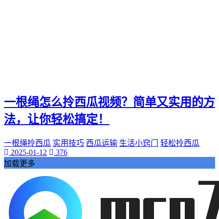
电影票
影院优惠
电影推荐
影院文化
电影体验
老弟影院
粉丝头条
供需连接
一根绳怎么拎西瓜视频？简单又实用的方
智能平台
订单网
法，让你轻松搞定！
经典传承
家族企业
一根绳拎西瓜
实用技巧
西瓜运输
生活小窍门
轻松拎西瓜
郝子建
2025-01-12
376
游戏梦想
加载更多
可靠代刷服务
高速连接
互联网加速
网络稳定