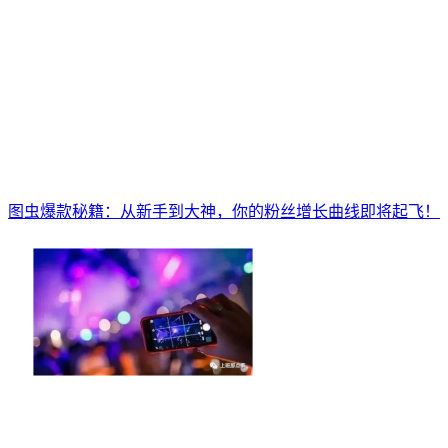
图虫爆款秘籍：从新手到大神，你的粉丝增长曲线即将起飞！