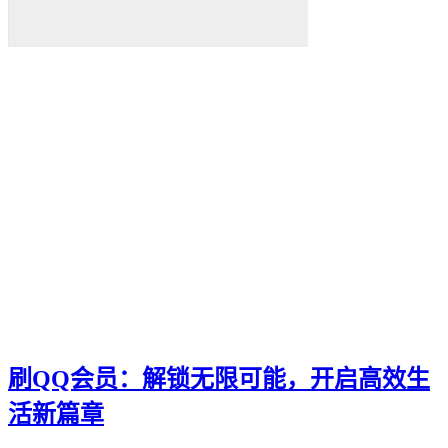
智能物流
便捷化
快乐
找到那一抹灿烂。秒赞
我们都能通过"秒赞"的方法
还是日常生活
无论是工作
QQ新功能
愉悦。刷QQ会员
让你的QQ生活更加高效
这篇文章都将为你提供有价值的建议和实用技巧
还是职场精英
无论你是游戏爱好者
未来生活方式
空间宝
刷QQ会员：解锁无限可能，开启高效生
实际购买
热门短视频
活新篇章
电子邮件营销