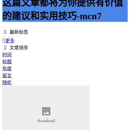
这篇文章都将为你提供有价值
的建议和实用技巧-mcn7
最新标签
精准接单
更多
接单网
文章排序
安全下单
时间
成绩改进
标题
学历提升
热度
提升竞争力
留言
代刷网站
随机
快手商业推广
游戏经验
游戏模式
超级优惠
节省成本
限时特惠
惊喜享受