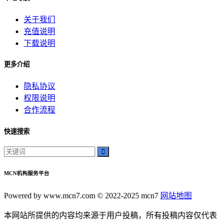
的方法
启示感动
关于我们
神秘美丽
充值说明
远方故事
下载说明
心灵归属
桃陌
更多介绍
互粉大厅
隐私协议
网络销售
权限说明
QQ客服
合作流程
企业增长
趣味挑战
快速搜索
生活窍门
时尚美妆
个人展示
创意达人
MCN机构服务平台
晒号网
快手投流
Powered by www.mcn7.com © 2022-2025 mcn7
网站地图
社交媒体红人
本网站所提供的内容均来源于用户投稿，所有投稿内容仅代表
红人成长历程