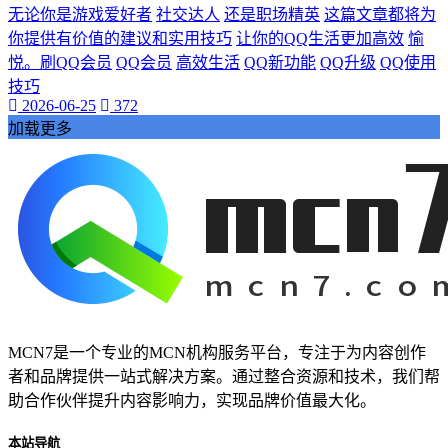
PPC
无论你是游戏爱好者
社交达人
还是职场精英
这篇文章都将为
推广工具
你提供有价值的建议和实用技巧
让你的QQ生活更加高效
愉
抖音热度爆发
悦。刷QQ会员
QQ会员
高效生活
QQ新功能
QQ升级
QQ使用
揭示其背后的巨大潜力。
技巧
还为我们的学习和工作提供了前所未有的便利。本文将带您深
2026-06-25
372
入探索视频网页的魅力
加载更多
视频网页已经成为我们日常生活中不可或缺的一部分。它不仅
改变了我们的娱乐方式
数字内容part1:在当今的数字化时代
网络娱乐
视频网页
游戏物品
游戏高级资源
代挂玩家
游戏代玩
MCN7是一个专业的MCN机构服务平台，专注于为内容创作
游戏代挂服务
者和品牌提供一站式解决方案。通过整合资源和技术，我们帮
提升游戏等级
助合作伙伴提升内容影响力，实现品牌价值最大化。
让您的游戏生活更加轻松愉快。QQ代挂
本文将为您详细介绍QQ等级代挂的好处和选择优质代挂服务
本站导航