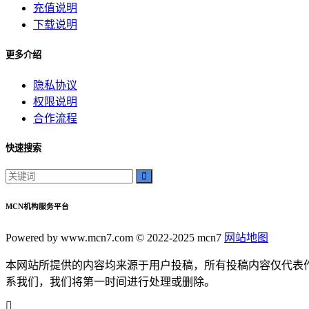
充值说明
影院文化
下载说明
电影体验
老弟影院
更多介绍
粉丝头条
供需连接
隐私协议
智能平台
权限说明
订单网
合作流程
经典传承
家族企业
快速搜索
郝子建
游戏梦想
可靠代刷服务
MCN机构服务平台
高速连接
互联网加速
Powered by www.mcn7.com © 2022-2025 mcn7
网站地图
网络稳定
为你揭示其背后的秘密和无穷的潜力。雷神加速器
本网站所提供的内容均来源于用户投稿，所有投稿内容仅代表
我们将深入探讨这款神奇的工具
系我们，我们将第一时间进行处理或删除。
在本篇软文中