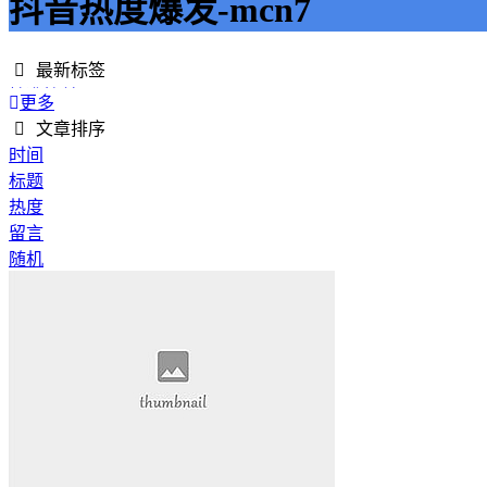
抖音热度爆发-mcn7
最新标签
精准接单
更多
接单网
文章排序
安全下单
时间
成绩改进
标题
学历提升
热度
提升竞争力
留言
代刷网站
随机
快手商业推广
游戏经验
游戏模式
超级优惠
节省成本
限时特惠
惊喜享受
智能物流