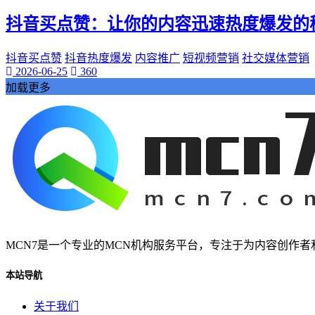
桃陌
抖音买点赞：让你的内容迅速热度爆发的
互粉大厅
网络销售
QQ客服
抖音买点赞
抖音热度爆发
内容推广
短视频营销
社交媒体营销
2026-06-25
360
企业增长
加载更多
趣味挑战
生活窍门
时尚美妆
个人展示
创意达人
晒号网
快手投流
社交媒体红人
红人成长历程
明星背后的故事
MCN7是一个专业的MCN机构服务平台，专注于为内容创作
最新电影
本站导航
电影票
影院优惠
关于我们
电影推荐