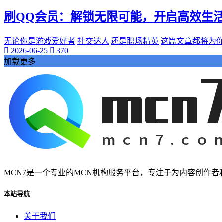
桃陌
刷QQ会员：解锁无限可能，开启高效生
互粉大厅
网络销售
QQ客服
无论你是游戏爱好者
社交达人
还是职场精英
这篇文章都将为
2026-06-25
370
企业增长
加载更多
趣味挑战
生活窍门
时尚美妆
个人展示
创意达人
晒号网
快手投流
社交媒体红人
红人成长历程
明星背后的故事
MCN7是一个专业的MCN机构服务平台，专注于为内容创作
最新电影
本站导航
电影票
影院优惠
关于我们
电影推荐