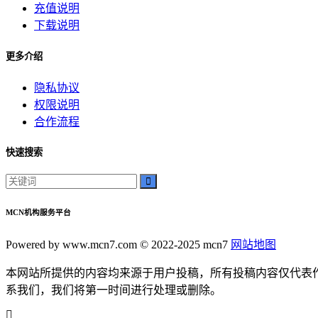
充值说明
影院文化
下载说明
电影体验
老弟影院
更多介绍
粉丝头条
供需连接
隐私协议
智能平台
权限说明
订单网
合作流程
经典传承
家族企业
快速搜索
郝子建
游戏梦想
可靠代刷服务
MCN机构服务平台
高速连接
互联网加速
Powered by www.mcn7.com © 2022-2025 mcn7
网站地图
网络稳定
为你揭示其背后的秘密和无穷的潜力。雷神加速器
本网站所提供的内容均来源于用户投稿，所有投稿内容仅代表
我们将深入探讨这款神奇的工具
系我们，我们将第一时间进行处理或删除。
在本篇软文中