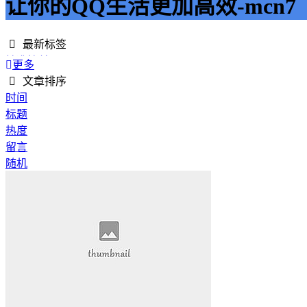
让你的QQ生活更加高效-mcn7
最新标签
精准接单
更多
接单网
文章排序
安全下单
时间
成绩改进
标题
学历提升
热度
提升竞争力
留言
代刷网站
随机
快手商业推广
游戏经验
游戏模式
超级优惠
节省成本
限时特惠
惊喜享受
智能物流