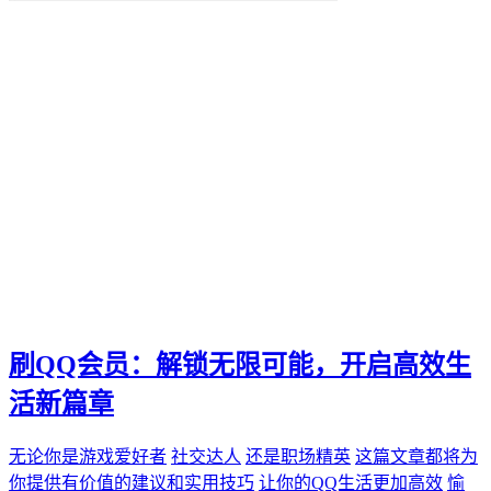
便捷化
快乐
找到那一抹灿烂。秒赞
我们都能通过"秒赞"的方法
还是日常生活
无论是工作
QQ新功能
愉悦。刷QQ会员
让你的QQ生活更加高效
这篇文章都将为你提供有价值的建议和实用技巧
还是职场精英
无论你是游戏爱好者
未来生活方式
空间宝
刷QQ会员：解锁无限可能，开启高效生
实际购买
热门短视频
活新篇章
电子邮件营销
PPC
无论你是游戏爱好者
社交达人
还是职场精英
这篇文章都将为
推广工具
你提供有价值的建议和实用技巧
让你的QQ生活更加高效
愉