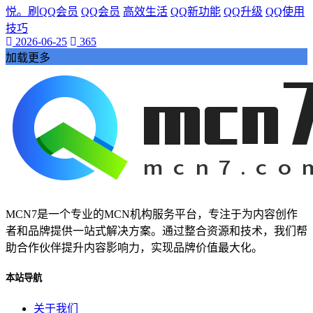
抖音热度爆发
悦。刷QQ会员
QQ会员
高效生活
QQ新功能
QQ升级
QQ使用
揭示其背后的巨大潜力。
技巧
还为我们的学习和工作提供了前所未有的便利。本文将带您深
2026-06-25
365
入探索视频网页的魅力
加载更多
视频网页已经成为我们日常生活中不可或缺的一部分。它不仅
改变了我们的娱乐方式
数字内容part1:在当今的数字化时代
网络娱乐
视频网页
游戏物品
游戏高级资源
代挂玩家
游戏代玩
MCN7是一个专业的MCN机构服务平台，专注于为内容创作
游戏代挂服务
者和品牌提供一站式解决方案。通过整合资源和技术，我们帮
提升游戏等级
助合作伙伴提升内容影响力，实现品牌价值最大化。
让您的游戏生活更加轻松愉快。QQ代挂
本文将为您详细介绍QQ等级代挂的好处和选择优质代挂服务
本站导航
的方法
启示感动
关于我们