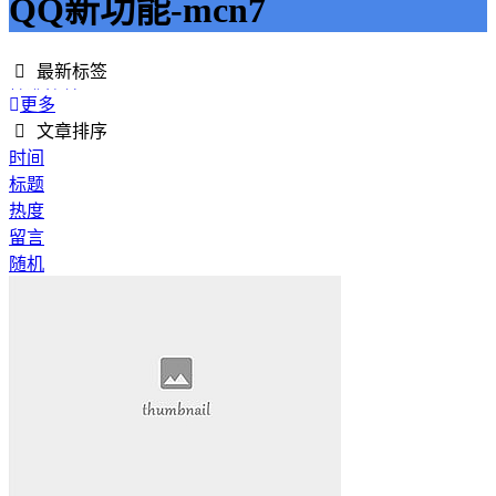
QQ新功能-mcn7
最新标签
精准接单
更多
接单网
文章排序
安全下单
时间
成绩改进
标题
学历提升
热度
提升竞争力
留言
代刷网站
随机
快手商业推广
游戏经验
游戏模式
超级优惠
节省成本
限时特惠
惊喜享受
智能物流