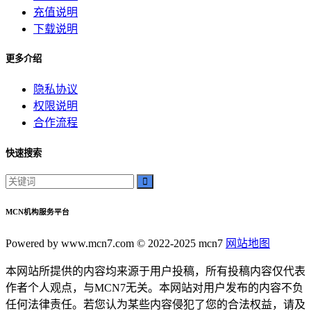
神秘美丽
充值说明
远方故事
下载说明
心灵归属
桃陌
更多介绍
互粉大厅
隐私协议
网络销售
权限说明
QQ客服
合作流程
企业增长
趣味挑战
快速搜索
生活窍门
时尚美妆
个人展示
创意达人
MCN机构服务平台
晒号网
快手投流
Powered by www.mcn7.com © 2022-2025 mcn7
网站地图
社交媒体红人
本网站所提供的内容均来源于用户投稿，所有投稿内容仅代表
红人成长历程
作者个人观点，与MCN7无关。本网站对用户发布的内容不负
明星背后的故事
任何法律责任。若您认为某些内容侵犯了您的合法权益，请及
最新电影