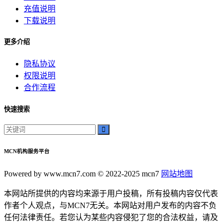
神秘美丽
充值说明
远方故事
下载说明
心灵归属
桃陌
更多介绍
互粉大厅
隐私协议
网络销售
权限说明
QQ客服
合作流程
企业增长
趣味挑战
快速搜索
生活窍门
时尚美妆
个人展示
创意达人
MCN机构服务平台
晒号网
快手投流
Powered by www.mcn7.com © 2022-2025 mcn7
网站地图
社交媒体红人
本网站所提供的内容均来源于用户投稿，所有投稿内容仅代表
红人成长历程
作者个人观点，与MCN7无关。本网站对用户发布的内容不负
明星背后的故事
任何法律责任。若您认为某些内容侵犯了您的合法权益，请及
最新电影