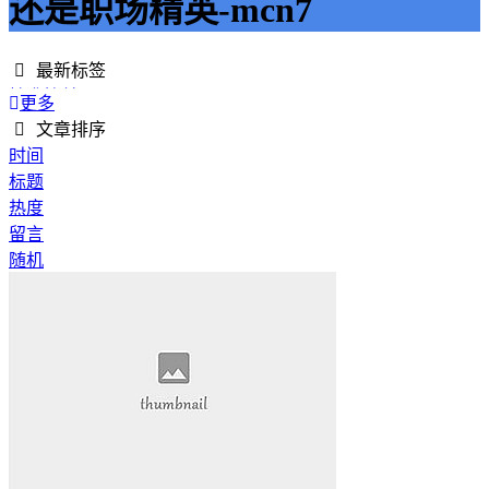
还是职场精英-mcn7
最新标签
精准接单
更多
接单网
文章排序
安全下单
时间
成绩改进
标题
学历提升
热度
提升竞争力
留言
代刷网站
随机
快手商业推广
游戏经验
游戏模式
超级优惠
节省成本
限时特惠
惊喜享受
智能物流