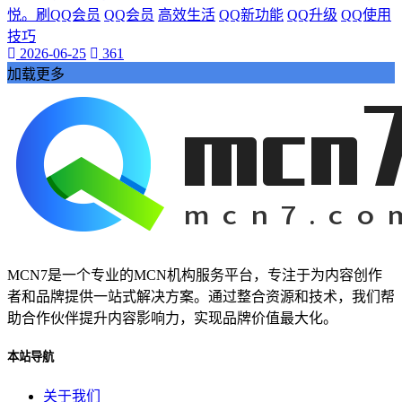
抖音热度爆发
悦。刷QQ会员
QQ会员
高效生活
QQ新功能
QQ升级
QQ使用
揭示其背后的巨大潜力。
技巧
还为我们的学习和工作提供了前所未有的便利。本文将带您深
2026-06-25
361
入探索视频网页的魅力
加载更多
视频网页已经成为我们日常生活中不可或缺的一部分。它不仅
改变了我们的娱乐方式
数字内容part1:在当今的数字化时代
网络娱乐
视频网页
游戏物品
游戏高级资源
代挂玩家
游戏代玩
MCN7是一个专业的MCN机构服务平台，专注于为内容创作
游戏代挂服务
者和品牌提供一站式解决方案。通过整合资源和技术，我们帮
提升游戏等级
助合作伙伴提升内容影响力，实现品牌价值最大化。
让您的游戏生活更加轻松愉快。QQ代挂
本文将为您详细介绍QQ等级代挂的好处和选择优质代挂服务
本站导航
的方法
启示感动
关于我们