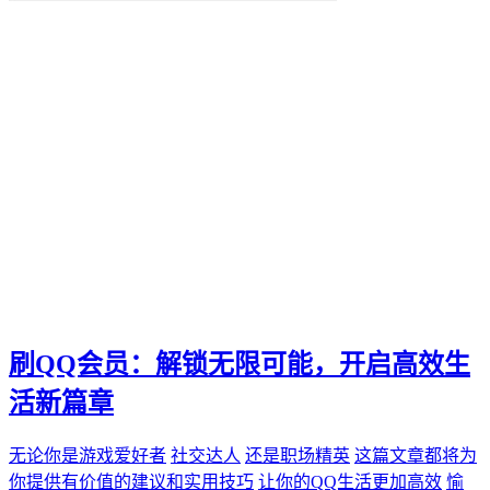
便捷化
快乐
找到那一抹灿烂。秒赞
我们都能通过"秒赞"的方法
还是日常生活
无论是工作
QQ新功能
愉悦。刷QQ会员
让你的QQ生活更加高效
这篇文章都将为你提供有价值的建议和实用技巧
还是职场精英
无论你是游戏爱好者
未来生活方式
空间宝
刷QQ会员：解锁无限可能，开启高效生
实际购买
热门短视频
活新篇章
电子邮件营销
PPC
无论你是游戏爱好者
社交达人
还是职场精英
这篇文章都将为
推广工具
你提供有价值的建议和实用技巧
让你的QQ生活更加高效
愉