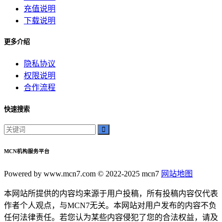
神秘美丽
充值说明
远方故事
下载说明
心灵归属
桃陌
更多介绍
互粉大厅
隐私协议
网络销售
权限说明
QQ客服
合作流程
企业增长
趣味挑战
快速搜索
生活窍门
时尚美妆
个人展示
创意达人
MCN机构服务平台
晒号网
快手投流
Powered by www.mcn7.com © 2022-2025 mcn7
网站地图
社交媒体红人
本网站所提供的内容均来源于用户投稿，所有投稿内容仅代表
红人成长历程
作者个人观点，与MCN7无关。本网站对用户发布的内容不负
明星背后的故事
任何法律责任。若您认为某些内容侵犯了您的合法权益，请及
最新电影