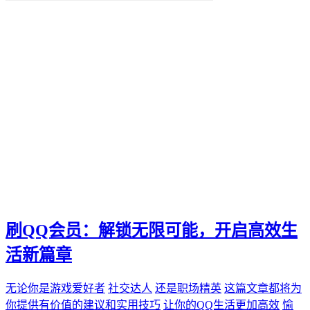
便捷化
快乐
找到那一抹灿烂。秒赞
我们都能通过"秒赞"的方法
还是日常生活
无论是工作
QQ新功能
愉悦。刷QQ会员
让你的QQ生活更加高效
这篇文章都将为你提供有价值的建议和实用技巧
还是职场精英
无论你是游戏爱好者
未来生活方式
空间宝
刷QQ会员：解锁无限可能，开启高效生
实际购买
热门短视频
活新篇章
电子邮件营销
PPC
无论你是游戏爱好者
社交达人
还是职场精英
这篇文章都将为
推广工具
你提供有价值的建议和实用技巧
让你的QQ生活更加高效
愉