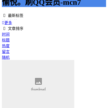
愉悦。刷QQ会员-mcn7
最新标签
精准接单
更多
接单网
文章排序
安全下单
时间
成绩改进
标题
学历提升
热度
提升竞争力
留言
代刷网站
随机
快手商业推广
游戏经验
游戏模式
超级优惠
节省成本
限时特惠
惊喜享受
智能物流