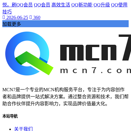
抖音热度爆发
悦。刷QQ会员
QQ会员
高效生活
QQ新功能
QQ升级
QQ使用
揭示其背后的巨大潜力。
技巧
还为我们的学习和工作提供了前所未有的便利。本文将带您深
2026-06-25
360
入探索视频网页的魅力
加载更多
视频网页已经成为我们日常生活中不可或缺的一部分。它不仅
改变了我们的娱乐方式
数字内容part1:在当今的数字化时代
网络娱乐
视频网页
游戏物品
游戏高级资源
代挂玩家
游戏代玩
MCN7是一个专业的MCN机构服务平台，专注于为内容创作
游戏代挂服务
者和品牌提供一站式解决方案。通过整合资源和技术，我们帮
提升游戏等级
助合作伙伴提升内容影响力，实现品牌价值最大化。
让您的游戏生活更加轻松愉快。QQ代挂
本文将为您详细介绍QQ等级代挂的好处和选择优质代挂服务
本站导航
的方法
启示感动
关于我们