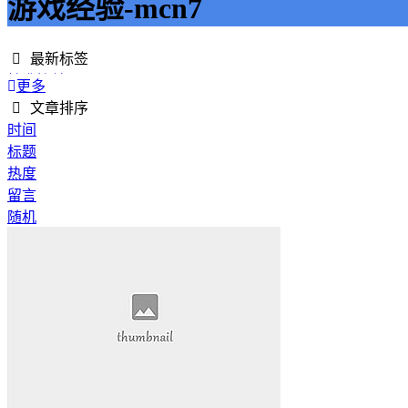
游戏经验-mcn7
最新标签
精准接单
更多
接单网
文章排序
安全下单
时间
成绩改进
标题
学历提升
热度
提升竞争力
留言
代刷网站
随机
快手商业推广
游戏经验
游戏模式
超级优惠
节省成本
限时特惠
惊喜享受
智能物流