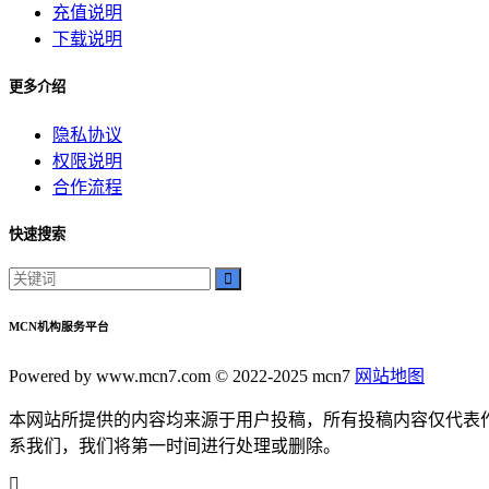
充值说明
影院文化
下载说明
电影体验
老弟影院
更多介绍
粉丝头条
供需连接
隐私协议
智能平台
权限说明
订单网
合作流程
经典传承
家族企业
快速搜索
郝子建
游戏梦想
可靠代刷服务
MCN机构服务平台
高速连接
互联网加速
Powered by www.mcn7.com © 2022-2025 mcn7
网站地图
网络稳定
为你揭示其背后的秘密和无穷的潜力。雷神加速器
本网站所提供的内容均来源于用户投稿，所有投稿内容仅代表
我们将深入探讨这款神奇的工具
系我们，我们将第一时间进行处理或删除。
在本篇软文中