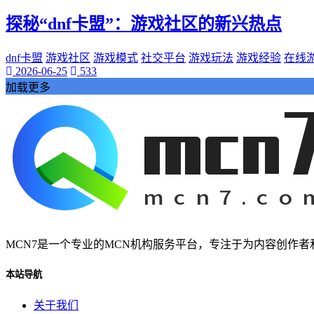
桃陌
探秘“dnf卡盟”：游戏社区的新兴热点
互粉大厅
网络销售
QQ客服
dnf卡盟
游戏社区
游戏模式
社交平台
游戏玩法
游戏经验
在线
2026-06-25
533
企业增长
加载更多
趣味挑战
生活窍门
时尚美妆
个人展示
创意达人
晒号网
快手投流
社交媒体红人
红人成长历程
明星背后的故事
MCN7是一个专业的MCN机构服务平台，专注于为内容创作
最新电影
本站导航
电影票
影院优惠
关于我们
电影推荐