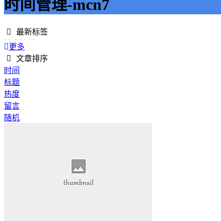
时间管理-mcn7
最新标签
精准接单
更多
接单网
文章排序
安全下单
时间
成绩改进
标题
学历提升
热度
提升竞争力
留言
代刷网站
随机
快手商业推广
游戏经验
游戏模式
超级优惠
节省成本
限时特惠
惊喜享受
智能物流