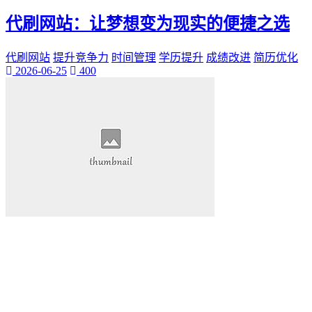
桃陌
代刷网站：让梦想变为现实的便捷之选
互粉大厅
网络销售
QQ客服
代刷网站
提升竞争力
时间管理
学历提升
成绩改进
简历优化
2026-06-25
400
企业增长
趣味挑战
生活窍门
时尚美妆
个人展示
创意达人
晒号网
快手投流
社交媒体红人
红人成长历程
明星背后的故事
最新电影
电影票
影院优惠
电影推荐