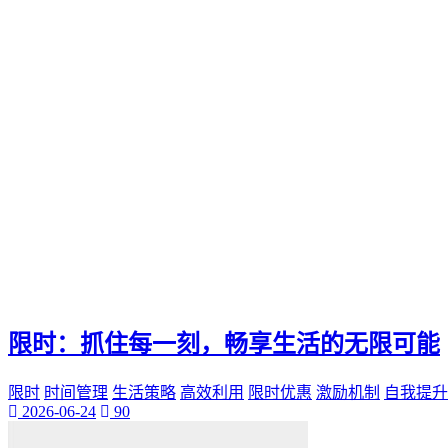
Ks快手
小网站
全天候生活方式
高效利用时间
24h时光之旅
全天候时间管理
乌鲁木齐叮当网
个性魅力
个性化展示
QQ迷你资料卡
旅行规划
限时：抓住每一刻，畅享生活的无限可能
限时
时间管理
生活策略
高效利用
限时优惠
激励机制
自我提升
2026-06-24
90