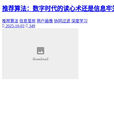
桃陌
推荐算法：数字时代的读心术还是信息牢
互粉大厅
网络销售
QQ客服
推荐算法
信息茧房
用户画像
协同过滤
深度学习
2025-10-03
349
企业增长
趣味挑战
生活窍门
时尚美妆
个人展示
创意达人
晒号网
快手投流
社交媒体红人
红人成长历程
明星背后的故事
最新电影
电影票
影院优惠
电影推荐