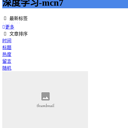
深度学习-mcn7
最新标签
精准接单
更多
接单网
文章排序
安全下单
时间
成绩改进
标题
学历提升
热度
提升竞争力
留言
代刷网站
随机
快手商业推广
游戏经验
游戏模式
超级优惠
节省成本
限时特惠
惊喜享受
智能物流