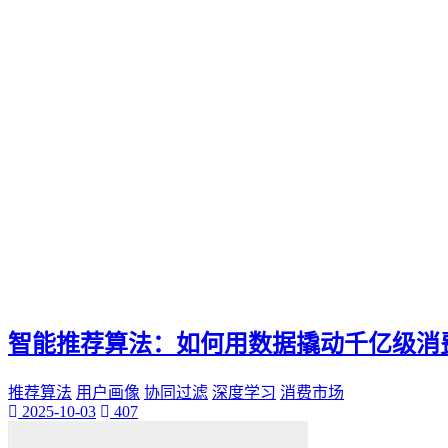
Ks快手
小网站
全天候生活方式
高效利用时间
24h时光之旅
全天候时间管理
乌鲁木齐叮当网
个性魅力
个性化展示
QQ迷你资料卡
旅行规划
智能推荐算法：如何用数据撬动千亿级消
推荐算法
用户画像
协同过滤
深度学习
消费市场
2025-10-03
407