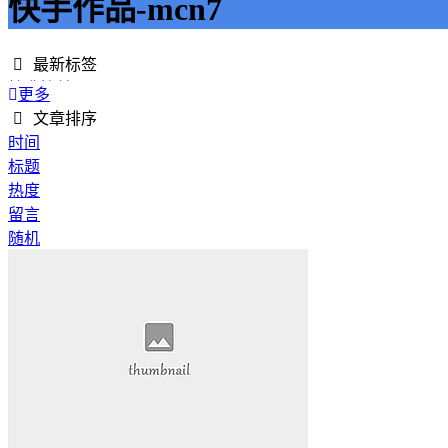
快手作品-mcn7
最新标签
精准接单
更多
接单网
文章排序
安全下单
时间
成绩改进
标题
学历提升
热度
提升竞争力
留言
代刷网站
随机
快手商业推广
游戏经验
游戏模式
超级优惠
节省成本
限时特惠
惊喜享受
智能物流