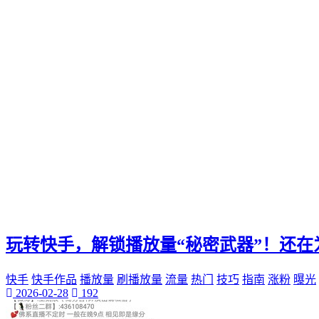
Ks快手
小网站
全天候生活方式
高效利用时间
24h时光之旅
全天候时间管理
乌鲁木齐叮当网
个性魅力
个性化展示
QQ迷你资料卡
旅行规划
玩转快手，解锁播放量“秘密武器”！还在
快手
快手作品
播放量
刷播放量
流量
热门
技巧
指南
涨粉
曝光
2026-02-28
192