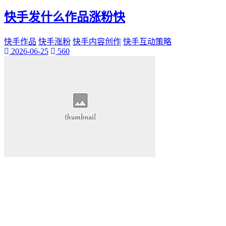
桃陌
快手发什么作品涨粉快
互粉大厅
网络销售
QQ客服
快手作品
快手涨粉
快手内容创作
快手互动策略
2026-06-25
560
企业增长
趣味挑战
生活窍门
时尚美妆
个人展示
创意达人
晒号网
快手投流
社交媒体红人
红人成长历程
明星背后的故事
最新电影
电影票
影院优惠
电影推荐