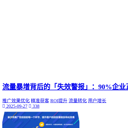
Ks快手
小网站
全天候生活方式
高效利用时间
24h时光之旅
全天候时间管理
乌鲁木齐叮当网
个性魅力
个性化展示
QQ迷你资料卡
旅行规划
流量暴增背后的「失效警报」：90%企业
推广效果优化
精准获客
ROI提升
流量转化
用户增长
2025-09-27
338