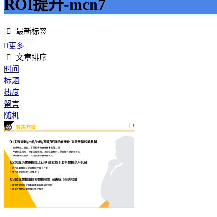
ROI提升-mcn7
最新标签
精准接单
更多
接单网
文章排序
安全下单
时间
成绩改进
标题
学历提升
热度
提升竞争力
留言
代刷网站
随机
快手商业推广
游戏经验
游戏模式
超级优惠
节省成本
限时特惠
惊喜享受
智能物流