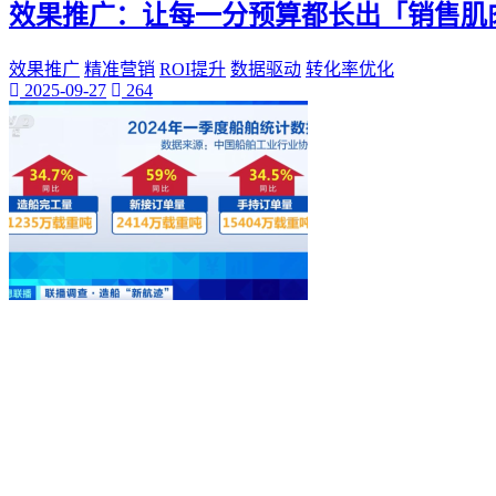
效果推广：让每一分预算都长出「销售肌
桃陌
互粉大厅
网络销售
效果推广
精准营销
ROI提升
数据驱动
转化率优化
2025-09-27
264
QQ客服
企业增长
趣味挑战
生活窍门
时尚美妆
个人展示
创意达人
晒号网
快手投流
社交媒体红人
红人成长历程
明星背后的故事
最新电影
电影票
影院优惠
电影推荐