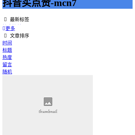
抖音买点赞-mcn7
最新标签
精准接单
更多
接单网
文章排序
安全下单
时间
成绩改进
标题
学历提升
热度
提升竞争力
留言
代刷网站
随机
快手商业推广
游戏经验
游戏模式
超级优惠
节省成本
限时特惠
惊喜享受
智能物流