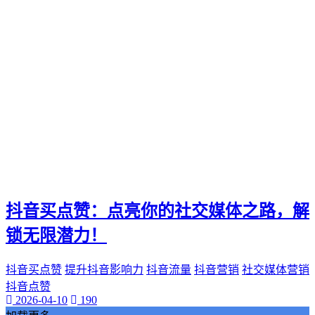
电影票
影院优惠
电影推荐
影院文化
电影体验
老弟影院
粉丝头条
供需连接
智能平台
订单网
经典传承
家族企业
抖音买点赞：点亮你的社交媒体之路，解
郝子建
游戏梦想
锁无限潜力！
可靠代刷服务
高速连接
抖音买点赞
提升抖音影响力
抖音流量
抖音营销
社交媒体营销
互联网加速
抖音点赞
网络稳定
2026-04-10
190