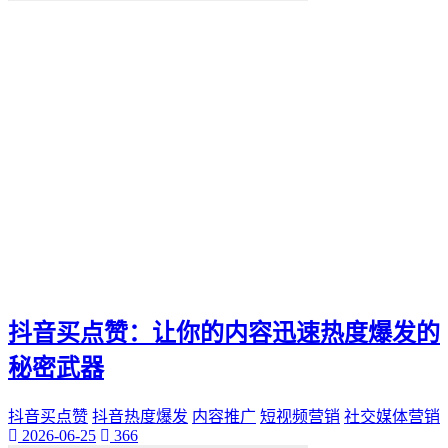
便捷化
快乐
找到那一抹灿烂。秒赞
我们都能通过"秒赞"的方法
还是日常生活
无论是工作
QQ新功能
愉悦。刷QQ会员
让你的QQ生活更加高效
这篇文章都将为你提供有价值的建议和实用技巧
还是职场精英
无论你是游戏爱好者
未来生活方式
空间宝
抖音买点赞：让你的内容迅速热度爆发的
实际购买
热门短视频
秘密武器
电子邮件营销
PPC
抖音买点赞
抖音热度爆发
内容推广
短视频营销
社交媒体营销
推广工具
2026-06-25
366