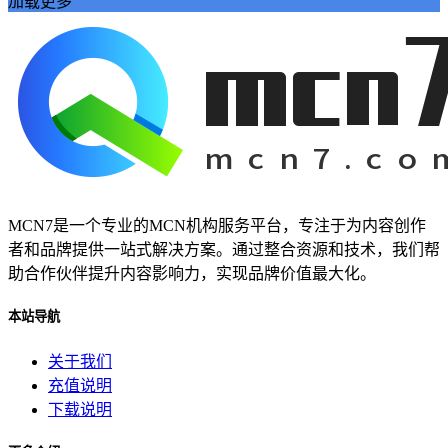
加载更多
为你揭示其背后的秘密和无穷的潜力。雷神加速器
我们将深入探讨这款神奇的工具
在本篇软文中
Ks快手
小网站
全天候生活方式
高效利用时间
24h时光之旅
全天候时间管理
乌鲁木齐叮当网
MCN7是一个专业的MCN机构服务平台，专注于为内容创作
个性魅力
者和品牌提供一站式解决方案。通过整合资源和技术，我们帮
个性化展示
助合作伙伴提升内容影响力，实现品牌价值最大化。
QQ迷你资料卡
旅行规划
本站导航
关于我们
充值说明
下载说明