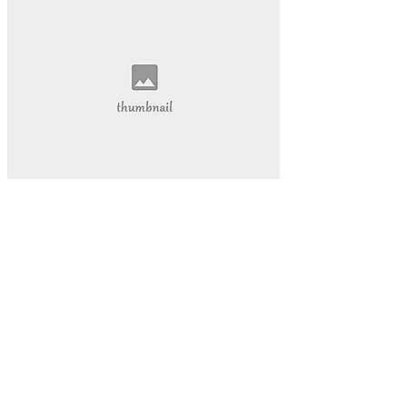
抖音热度爆发
揭示其背后的巨大潜力。
还为我们的学习和工作提供了前所未有的便利。本文将带您深
入探索视频网页的魅力
视频网页已经成为我们日常生活中不可或缺的一部分。它不仅
改变了我们的娱乐方式
数字内容part1:在当今的数字化时代
网络娱乐
视频网页
游戏物品
游戏高级资源
代挂玩家
游戏代玩
游戏代挂服务
提升游戏等级
让您的游戏生活更加轻松愉快。QQ代挂
本文将为您详细介绍QQ等级代挂的好处和选择优质代挂服务
的方法
启示感动