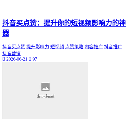
神秘美丽
远方故事
心灵归属
抖音买点赞：提升你的短视频影响力的神
桃陌
互粉大厅
器
网络销售
QQ客服
抖音买点赞
提升影响力
短视频
点赞策略
内容推广
抖音推广
企业增长
抖音营销
趣味挑战
2026-06-21
97
生活窍门
时尚美妆
个人展示
创意达人
晒号网
快手投流
社交媒体红人
红人成长历程
明星背后的故事
最新电影