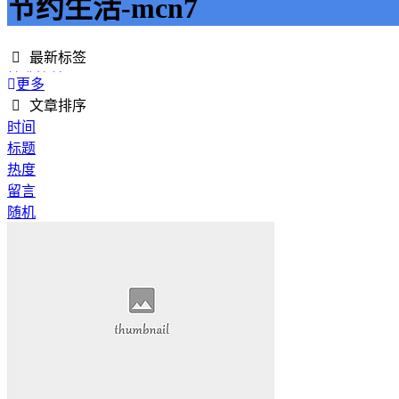
节约生活-mcn7
最新标签
精准接单
更多
接单网
文章排序
安全下单
时间
成绩改进
标题
学历提升
热度
提升竞争力
留言
代刷网站
随机
快手商业推广
游戏经验
游戏模式
超级优惠
节省成本
限时特惠
惊喜享受
智能物流