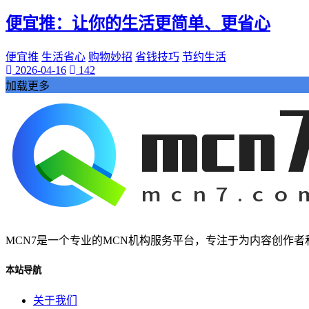
桃陌
便宜推：让你的生活更简单、更省心
互粉大厅
网络销售
QQ客服
便宜推
生活省心
购物妙招
省钱技巧
节约生活
2026-04-16
142
企业增长
加载更多
趣味挑战
生活窍门
时尚美妆
个人展示
创意达人
晒号网
快手投流
社交媒体红人
红人成长历程
明星背后的故事
MCN7是一个专业的MCN机构服务平台，专注于为内容创作
最新电影
本站导航
电影票
影院优惠
关于我们
电影推荐