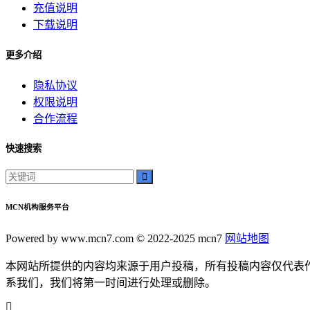
充值说明
影院文化
下载说明
电影体验
老弟影院
更多介绍
粉丝头条
供需连接
隐私协议
智能平台
权限说明
订单网
合作流程
经典传承
家族企业
快速搜索
郝子建
游戏梦想
可靠代刷服务
MCN机构服务平台
高速连接
互联网加速
Powered by www.mcn7.com © 2022-2025 mcn7
网站地图
网络稳定
为你揭示其背后的秘密和无穷的潜力。雷神加速器
本网站所提供的内容均来源于用户投稿，所有投稿内容仅代表
我们将深入探讨这款神奇的工具
系我们，我们将第一时间进行处理或删除。
在本篇软文中