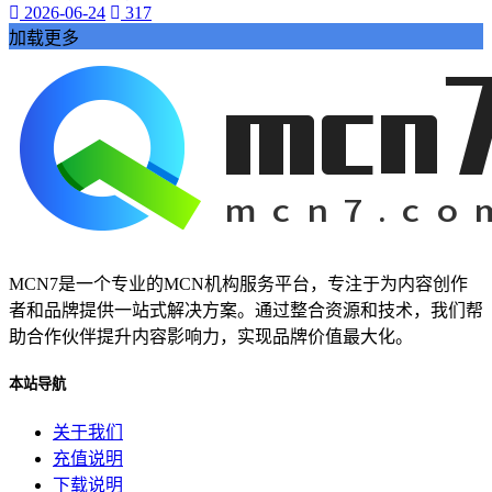
抖音热度爆发
2026-06-24
317
揭示其背后的巨大潜力。
加载更多
还为我们的学习和工作提供了前所未有的便利。本文将带您深
入探索视频网页的魅力
视频网页已经成为我们日常生活中不可或缺的一部分。它不仅
改变了我们的娱乐方式
数字内容part1:在当今的数字化时代
网络娱乐
视频网页
游戏物品
游戏高级资源
MCN7是一个专业的MCN机构服务平台，专注于为内容创作
代挂玩家
者和品牌提供一站式解决方案。通过整合资源和技术，我们帮
游戏代玩
助合作伙伴提升内容影响力，实现品牌价值最大化。
游戏代挂服务
提升游戏等级
本站导航
让您的游戏生活更加轻松愉快。QQ代挂
本文将为您详细介绍QQ等级代挂的好处和选择优质代挂服务
关于我们
的方法
充值说明
启示感动
下载说明