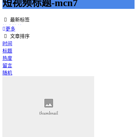
短视频标题-mcn7
最新标签
精准接单
更多
接单网
文章排序
安全下单
时间
成绩改进
标题
学历提升
热度
提升竞争力
留言
代刷网站
随机
快手商业推广
游戏经验
游戏模式
超级优惠
节省成本
限时特惠
惊喜享受
智能物流