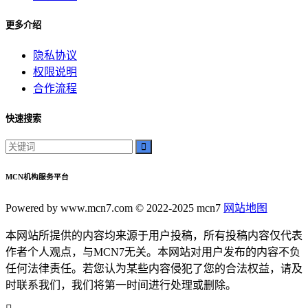
神秘美丽
远方故事
更多介绍
心灵归属
隐私协议
桃陌
权限说明
互粉大厅
合作流程
网络销售
QQ客服
快速搜索
企业增长
趣味挑战
生活窍门
时尚美妆
MCN机构服务平台
个人展示
创意达人
Powered by www.mcn7.com © 2022-2025 mcn7
网站地图
晒号网
本网站所提供的内容均来源于用户投稿，所有投稿内容仅代表
快手投流
作者个人观点，与MCN7无关。本网站对用户发布的内容不负
社交媒体红人
任何法律责任。若您认为某些内容侵犯了您的合法权益，请及
红人成长历程
时联系我们，我们将第一时间进行处理或删除。
明星背后的故事
最新电影