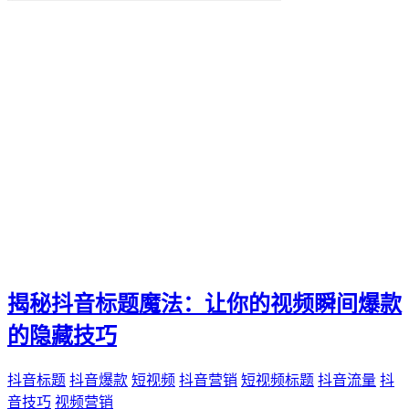
便捷化
快乐
找到那一抹灿烂。秒赞
我们都能通过"秒赞"的方法
还是日常生活
无论是工作
QQ新功能
愉悦。刷QQ会员
让你的QQ生活更加高效
这篇文章都将为你提供有价值的建议和实用技巧
还是职场精英
无论你是游戏爱好者
未来生活方式
空间宝
揭秘抖音标题魔法：让你的视频瞬间爆款
实际购买
热门短视频
的隐藏技巧
电子邮件营销
PPC
抖音标题
抖音爆款
短视频
抖音营销
短视频标题
抖音流量
抖
推广工具
音技巧
视频营销