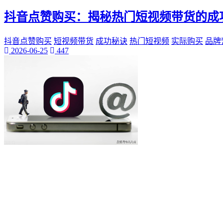
桃陌
抖音点赞购买：揭秘热门短视频带货的成
互粉大厅
网络销售
QQ客服
抖音点赞购买
短视频带货
成功秘诀
热门短视频
实际购买
品牌
2026-06-25
447
企业增长
趣味挑战
生活窍门
时尚美妆
个人展示
创意达人
晒号网
快手投流
社交媒体红人
红人成长历程
明星背后的故事
最新电影
电影票
影院优惠
电影推荐