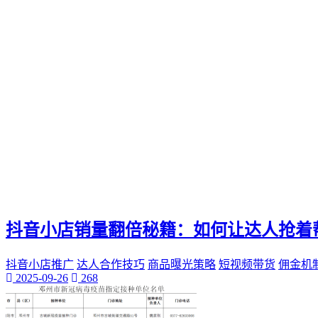
Ks快手
小网站
全天候生活方式
高效利用时间
24h时光之旅
全天候时间管理
乌鲁木齐叮当网
个性魅力
个性化展示
QQ迷你资料卡
旅行规划
抖音小店销量翻倍秘籍：如何让达人抢着
抖音小店推广
达人合作技巧
商品曝光策略
短视频带货
佣金机
2025-09-26
268