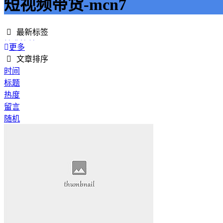
短视频带货-mcn7
最新标签
精准接单
更多
接单网
文章排序
安全下单
时间
成绩改进
标题
学历提升
热度
提升竞争力
留言
代刷网站
随机
快手商业推广
游戏经验
游戏模式
超级优惠
节省成本
限时特惠
惊喜享受
智能物流