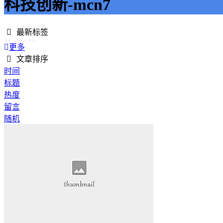
科技创新-mcn7
最新标签
精准接单
更多
接单网
文章排序
安全下单
时间
成绩改进
标题
学历提升
热度
提升竞争力
留言
代刷网站
随机
快手商业推广
游戏经验
游戏模式
超级优惠
节省成本
限时特惠
惊喜享受
智能物流