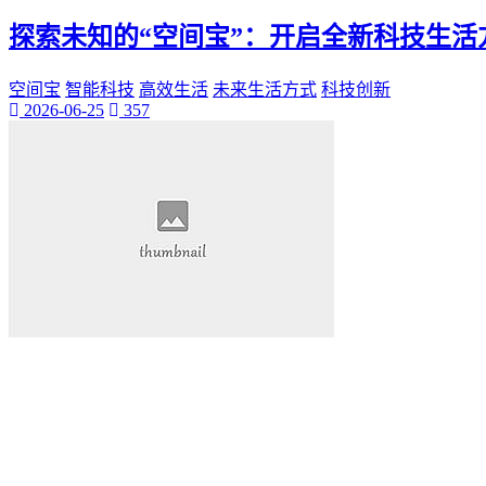
桃陌
探索未知的“空间宝”：开启全新科技生活
互粉大厅
网络销售
QQ客服
空间宝
智能科技
高效生活
未来生活方式
科技创新
2026-06-25
357
企业增长
趣味挑战
生活窍门
时尚美妆
个人展示
创意达人
晒号网
快手投流
社交媒体红人
红人成长历程
明星背后的故事
最新电影
电影票
影院优惠
电影推荐