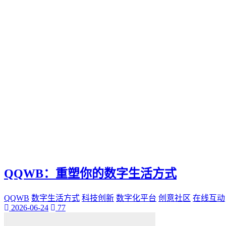
Ks快手
小网站
全天候生活方式
高效利用时间
24h时光之旅
全天候时间管理
乌鲁木齐叮当网
个性魅力
个性化展示
QQ迷你资料卡
旅行规划
QQWB：重塑你的数字生活方式
QQWB
数字生活方式
科技创新
数字化平台
创意社区
在线互动
2026-06-24
77