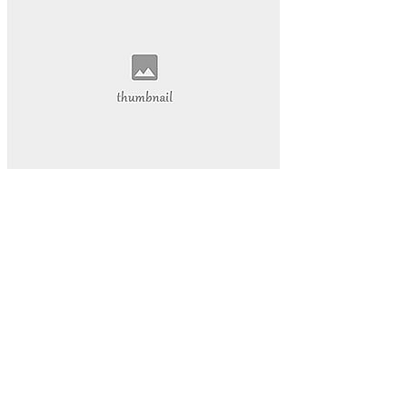
抖音热度爆发
揭示其背后的巨大潜力。
还为我们的学习和工作提供了前所未有的便利。本文将带您深
入探索视频网页的魅力
视频网页已经成为我们日常生活中不可或缺的一部分。它不仅
改变了我们的娱乐方式
数字内容part1:在当今的数字化时代
网络娱乐
视频网页
游戏物品
游戏高级资源
代挂玩家
游戏代玩
游戏代挂服务
提升游戏等级
让您的游戏生活更加轻松愉快。QQ代挂
本文将为您详细介绍QQ等级代挂的好处和选择优质代挂服务
的方法
启示感动