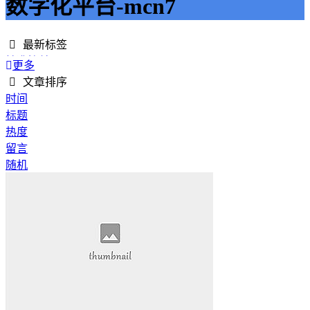
数字化平台-mcn7
最新标签
精准接单
更多
接单网
文章排序
安全下单
时间
成绩改进
标题
学历提升
热度
提升竞争力
留言
代刷网站
随机
快手商业推广
游戏经验
游戏模式
超级优惠
节省成本
限时特惠
惊喜享受
智能物流