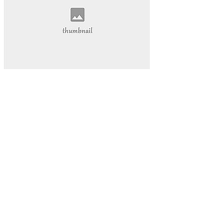
为你揭示其背后的秘密和无穷的潜力。雷神加速器
我们将深入探讨这款神奇的工具
在本篇软文中
Ks快手
小网站
全天候生活方式
高效利用时间
24h时光之旅
全天候时间管理
乌鲁木齐叮当网
个性魅力
个性化展示
QQ迷你资料卡
旅行规划