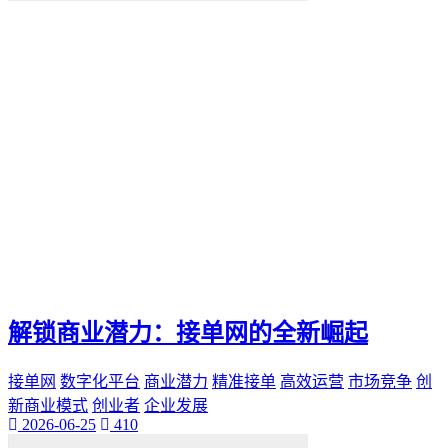
便捷化
快乐
找到那一抹灿烂。秒赞
我们都能通过"秒赞"的方法
还是日常生活
无论是工作
QQ新功能
愉悦。刷QQ会员
让你的QQ生活更加高效
这篇文章都将为你提供有价值的建议和实用技巧
还是职场精英
无论你是游戏爱好者
未来生活方式
空间宝
解锁商业潜力：接单网的全新崛起
实际购买
热门短视频
接单网
数字化平台
商业潜力
精准接单
高效运营
市场竞争
创
电子邮件营销
PPC
新商业模式
创业者
企业发展
2026-06-25
410
推广工具