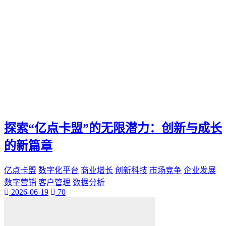
电影票
影院优惠
电影推荐
影院文化
电影体验
老弟影院
粉丝头条
供需连接
智能平台
订单网
探索“亿点卡盟”的无限潜力：创新与成长
经典传承
家族企业
的新篇章
郝子建
游戏梦想
亿点卡盟
数字化平台
商业增长
创新科技
市场竞争
企业发展
可靠代刷服务
数字营销
客户管理
数据分析
高速连接
2026-06-19
70
互联网加速
网络稳定