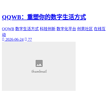
神秘美丽
远方故事
心灵归属
QQWB：重塑你的数字生活方式
桃陌
互粉大厅
QQWB
数字生活方式
科技创新
数字化平台
创意社区
在线互
网络销售
动
QQ客服
2026-06-24
77
企业增长
趣味挑战
生活窍门
时尚美妆
个人展示
创意达人
晒号网
快手投流
社交媒体红人
红人成长历程
明星背后的故事
最新电影