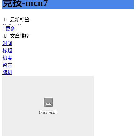
竞技-mcn7
最新标签
精准接单
更多
接单网
文章排序
安全下单
时间
成绩改进
标题
学历提升
热度
提升竞争力
留言
代刷网站
随机
快手商业推广
游戏经验
游戏模式
超级优惠
节省成本
限时特惠
惊喜享受
智能物流