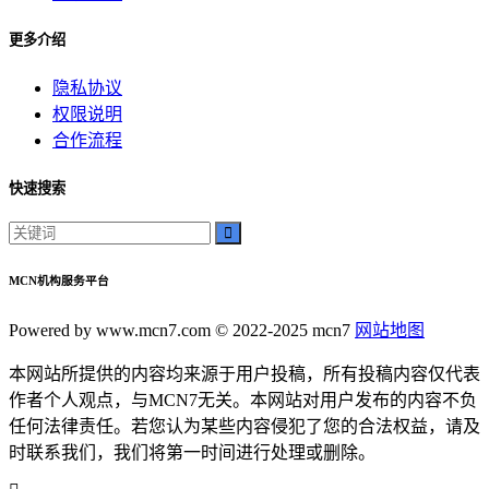
神秘美丽
远方故事
更多介绍
心灵归属
隐私协议
桃陌
权限说明
互粉大厅
合作流程
网络销售
QQ客服
快速搜索
企业增长
趣味挑战
生活窍门
时尚美妆
MCN机构服务平台
个人展示
创意达人
Powered by www.mcn7.com © 2022-2025 mcn7
网站地图
晒号网
本网站所提供的内容均来源于用户投稿，所有投稿内容仅代表
快手投流
作者个人观点，与MCN7无关。本网站对用户发布的内容不负
社交媒体红人
任何法律责任。若您认为某些内容侵犯了您的合法权益，请及
红人成长历程
时联系我们，我们将第一时间进行处理或删除。
明星背后的故事
最新电影