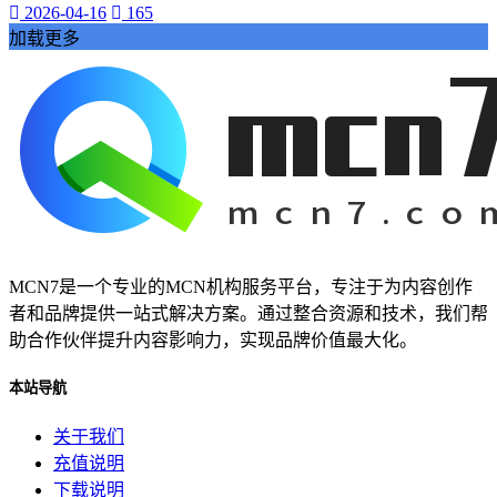
抖音热度爆发
2026-04-16
165
揭示其背后的巨大潜力。
加载更多
还为我们的学习和工作提供了前所未有的便利。本文将带您深
入探索视频网页的魅力
视频网页已经成为我们日常生活中不可或缺的一部分。它不仅
改变了我们的娱乐方式
数字内容part1:在当今的数字化时代
网络娱乐
视频网页
游戏物品
游戏高级资源
MCN7是一个专业的MCN机构服务平台，专注于为内容创作
代挂玩家
者和品牌提供一站式解决方案。通过整合资源和技术，我们帮
游戏代玩
助合作伙伴提升内容影响力，实现品牌价值最大化。
游戏代挂服务
提升游戏等级
本站导航
让您的游戏生活更加轻松愉快。QQ代挂
本文将为您详细介绍QQ等级代挂的好处和选择优质代挂服务
关于我们
的方法
充值说明
启示感动
下载说明