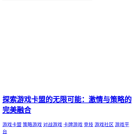
便捷化
快乐
找到那一抹灿烂。秒赞
我们都能通过"秒赞"的方法
还是日常生活
无论是工作
QQ新功能
愉悦。刷QQ会员
让你的QQ生活更加高效
这篇文章都将为你提供有价值的建议和实用技巧
还是职场精英
无论你是游戏爱好者
未来生活方式
空间宝
探索游戏卡盟的无限可能：激情与策略的
实际购买
热门短视频
完美融合
电子邮件营销
PPC
游戏卡盟
策略游戏
对战游戏
卡牌游戏
竞技
游戏社区
游戏平
推广工具
台