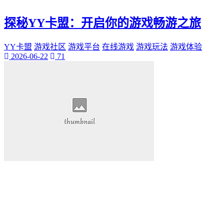
神秘美丽
远方故事
探秘YY卡盟：开启你的游戏畅游之旅
心灵归属
桃陌
YY卡盟
游戏社区
游戏平台
在线游戏
游戏玩法
游戏体验
互粉大厅
2026-06-22
71
网络销售
QQ客服
企业增长
趣味挑战
生活窍门
时尚美妆
个人展示
创意达人
晒号网
快手投流
社交媒体红人
红人成长历程
明星背后的故事
最新电影