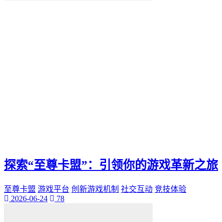
便捷化
快乐
找到那一抹灿烂。秒赞
我们都能通过"秒赞"的方法
还是日常生活
无论是工作
QQ新功能
愉悦。刷QQ会员
让你的QQ生活更加高效
这篇文章都将为你提供有价值的建议和实用技巧
还是职场精英
无论你是游戏爱好者
未来生活方式
空间宝
探索“至尊卡盟”：引领你的游戏革新之旅
实际购买
热门短视频
至尊卡盟
游戏平台
创新游戏机制
社交互动
竞技体验
电子邮件营销
2026-06-24
78
PPC
推广工具