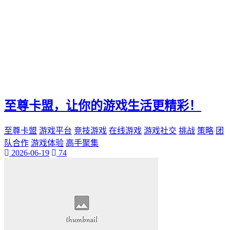
电影票
影院优惠
电影推荐
影院文化
电影体验
老弟影院
粉丝头条
供需连接
至尊卡盟，让你的游戏生活更精彩！
智能平台
订单网
至尊卡盟
游戏平台
竞技游戏
在线游戏
游戏社交
挑战
策略
团
经典传承
队合作
游戏体验
高手聚集
家族企业
2026-06-19
74
郝子建
游戏梦想
可靠代刷服务
高速连接
互联网加速
网络稳定