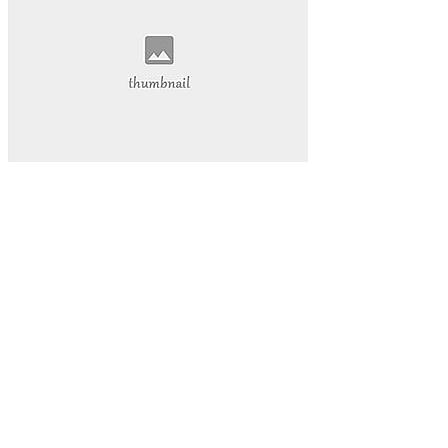
抖音热度爆发
揭示其背后的巨大潜力。
还为我们的学习和工作提供了前所未有的便利。本文将带您深
入探索视频网页的魅力
视频网页已经成为我们日常生活中不可或缺的一部分。它不仅
改变了我们的娱乐方式
数字内容part1:在当今的数字化时代
网络娱乐
视频网页
游戏物品
游戏高级资源
代挂玩家
游戏代玩
游戏代挂服务
提升游戏等级
让您的游戏生活更加轻松愉快。QQ代挂
本文将为您详细介绍QQ等级代挂的好处和选择优质代挂服务
的方法
启示感动