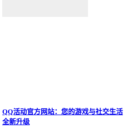
为你揭示其背后的秘密和无穷的潜力。雷神加速器
我们将深入探讨这款神奇的工具
在本篇软文中
Ks快手
小网站
全天候生活方式
高效利用时间
24h时光之旅
全天候时间管理
乌鲁木齐叮当网
个性魅力
个性化展示
QQ迷你资料卡
旅行规划
QQ活动官方网站：您的游戏与社交生活
全新升级