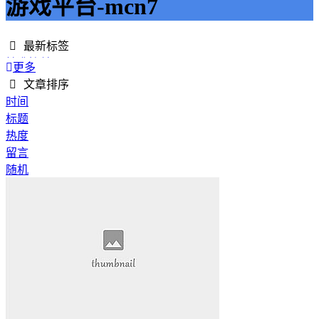
游戏平台-mcn7
最新标签
精准接单
更多
接单网
文章排序
安全下单
时间
成绩改进
标题
学历提升
热度
提升竞争力
留言
代刷网站
随机
快手商业推广
游戏经验
游戏模式
超级优惠
节省成本
限时特惠
惊喜享受
智能物流