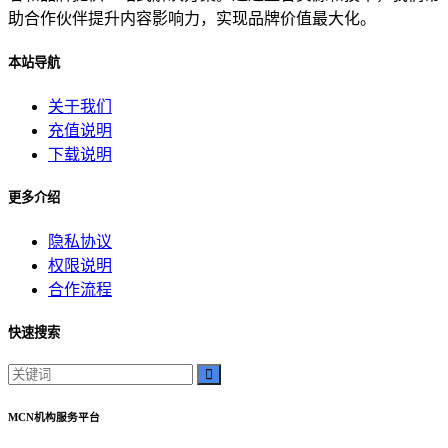
电影票
助合作伙伴提升内容影响力，实现品牌价值最大化。
影院优惠
本站导航
电影推荐
影院文化
关于我们
电影体验
充值说明
老弟影院
下载说明
粉丝头条
供需连接
更多介绍
智能平台
订单网
隐私协议
经典传承
权限说明
家族企业
合作流程
郝子建
游戏梦想
快速搜索
可靠代刷服务
高速连接
互联网加速
MCN机构服务平台
网络稳定