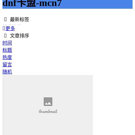
dnf卡盟-mcn7
最新标签
精准接单
更多
接单网
文章排序
安全下单
时间
成绩改进
标题
学历提升
热度
提升竞争力
留言
代刷网站
随机
快手商业推广
游戏经验
游戏模式
超级优惠
节省成本
限时特惠
惊喜享受
智能物流