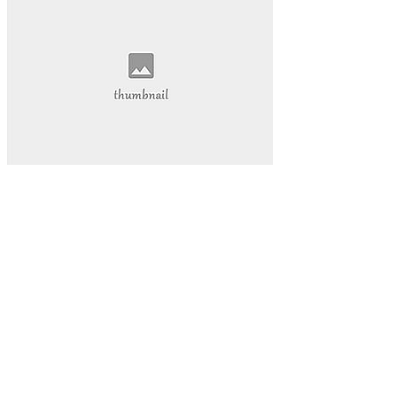
抖音热度爆发
揭示其背后的巨大潜力。
还为我们的学习和工作提供了前所未有的便利。本文将带您深
入探索视频网页的魅力
视频网页已经成为我们日常生活中不可或缺的一部分。它不仅
改变了我们的娱乐方式
数字内容part1:在当今的数字化时代
网络娱乐
视频网页
游戏物品
游戏高级资源
代挂玩家
游戏代玩
游戏代挂服务
提升游戏等级
让您的游戏生活更加轻松愉快。QQ代挂
本文将为您详细介绍QQ等级代挂的好处和选择优质代挂服务
的方法
启示感动