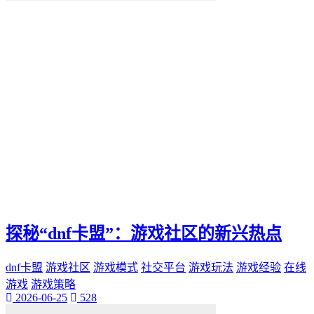
便捷化
快乐
找到那一抹灿烂。秒赞
我们都能通过"秒赞"的方法
还是日常生活
无论是工作
QQ新功能
愉悦。刷QQ会员
让你的QQ生活更加高效
这篇文章都将为你提供有价值的建议和实用技巧
还是职场精英
无论你是游戏爱好者
未来生活方式
空间宝
探秘“dnf卡盟”：游戏社区的新兴热点
实际购买
热门短视频
dnf卡盟
游戏社区
游戏模式
社交平台
游戏玩法
游戏经验
在线
电子邮件营销
PPC
游戏
游戏策略
2026-06-25
528
推广工具