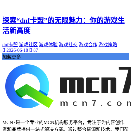
神秘美丽
远方故事
心灵归属
探索“dnf卡盟”的无限魅力：你的游戏生
桃陌
活新高度
互粉大厅
网络销售
dnf卡盟
游戏社区
游戏体验
游戏社交
游戏合作
游戏策略
QQ客服
2026-06-18
87
企业增长
加载更多
趣味挑战
生活窍门
时尚美妆
个人展示
创意达人
晒号网
快手投流
社交媒体红人
红人成长历程
明星背后的故事
MCN7是一个专业的MCN机构服务平台，专注于为内容创作
最新电影
者和品牌提供一站式解决方案。通过整合资源和技术，我们帮