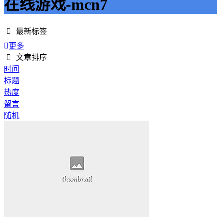
在线游戏-mcn7
最新标签
精准接单
更多
接单网
文章排序
安全下单
时间
成绩改进
标题
学历提升
热度
提升竞争力
留言
代刷网站
随机
快手商业推广
游戏经验
游戏模式
超级优惠
节省成本
限时特惠
惊喜享受
智能物流