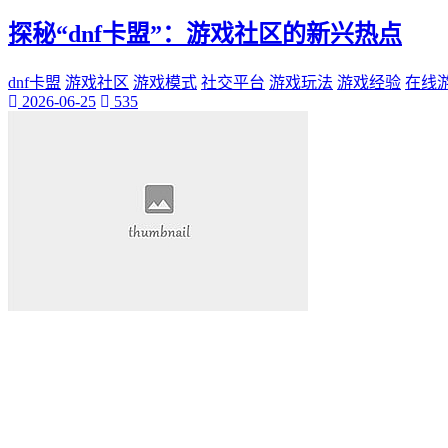
桃陌
探秘“dnf卡盟”：游戏社区的新兴热点
互粉大厅
网络销售
QQ客服
dnf卡盟
游戏社区
游戏模式
社交平台
游戏玩法
游戏经验
在线
2026-06-25
535
企业增长
趣味挑战
生活窍门
时尚美妆
个人展示
创意达人
晒号网
快手投流
社交媒体红人
红人成长历程
明星背后的故事
最新电影
电影票
影院优惠
电影推荐