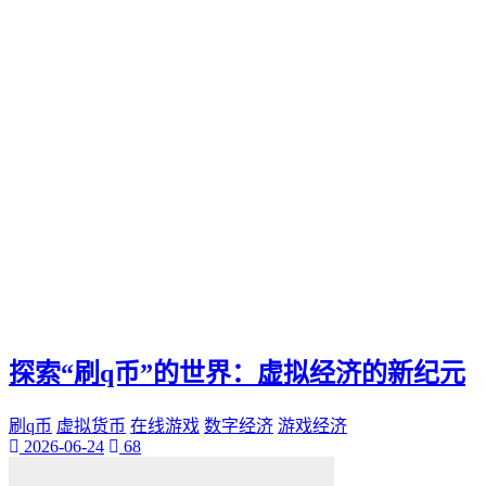
Ks快手
小网站
全天候生活方式
高效利用时间
24h时光之旅
全天候时间管理
乌鲁木齐叮当网
个性魅力
个性化展示
QQ迷你资料卡
旅行规划
探索“刷q币”的世界：虚拟经济的新纪元
刷q币
虚拟货币
在线游戏
数字经济
游戏经济
2026-06-24
68