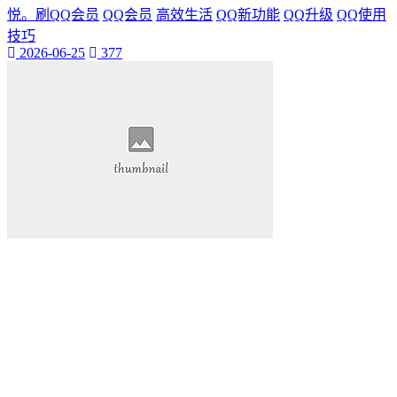
抖音热度爆发
悦。刷QQ会员
QQ会员
高效生活
QQ新功能
QQ升级
QQ使用
揭示其背后的巨大潜力。
技巧
还为我们的学习和工作提供了前所未有的便利。本文将带您深
2026-06-25
377
入探索视频网页的魅力
视频网页已经成为我们日常生活中不可或缺的一部分。它不仅
改变了我们的娱乐方式
数字内容part1:在当今的数字化时代
网络娱乐
视频网页
游戏物品
游戏高级资源
代挂玩家
游戏代玩
游戏代挂服务
提升游戏等级
让您的游戏生活更加轻松愉快。QQ代挂
本文将为您详细介绍QQ等级代挂的好处和选择优质代挂服务
的方法
启示感动