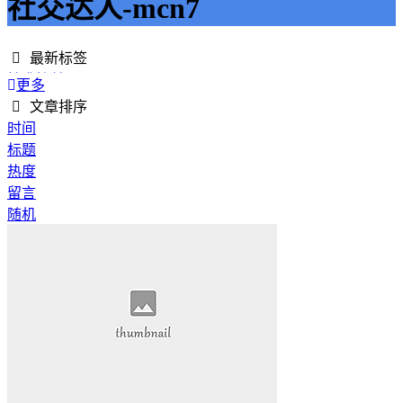
社交达人-mcn7
最新标签
精准接单
更多
接单网
文章排序
安全下单
时间
成绩改进
标题
学历提升
热度
提升竞争力
留言
代刷网站
随机
快手商业推广
游戏经验
游戏模式
超级优惠
节省成本
限时特惠
惊喜享受
智能物流