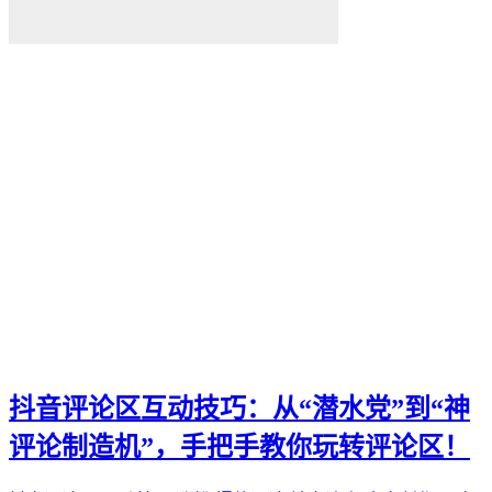
电影票
影院优惠
电影推荐
影院文化
电影体验
老弟影院
粉丝头条
供需连接
智能平台
订单网
经典传承
家族企业
郝子建
游戏梦想
可靠代刷服务
抖音评论区互动技巧：从“潜水党”到“神
高速连接
互联网加速
评论制造机”，手把手教你玩转评论区！
网络稳定