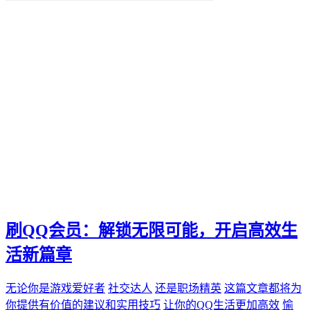
便捷化
快乐
找到那一抹灿烂。秒赞
我们都能通过"秒赞"的方法
还是日常生活
无论是工作
QQ新功能
愉悦。刷QQ会员
让你的QQ生活更加高效
这篇文章都将为你提供有价值的建议和实用技巧
还是职场精英
无论你是游戏爱好者
未来生活方式
空间宝
刷QQ会员：解锁无限可能，开启高效生
实际购买
热门短视频
活新篇章
电子邮件营销
PPC
无论你是游戏爱好者
社交达人
还是职场精英
这篇文章都将为
推广工具
你提供有价值的建议和实用技巧
让你的QQ生活更加高效
愉