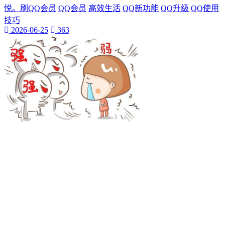
抖音热度爆发
悦。刷QQ会员
QQ会员
高效生活
QQ新功能
QQ升级
QQ使用
揭示其背后的巨大潜力。
技巧
还为我们的学习和工作提供了前所未有的便利。本文将带您深
2026-06-25
363
入探索视频网页的魅力
视频网页已经成为我们日常生活中不可或缺的一部分。它不仅
改变了我们的娱乐方式
数字内容part1:在当今的数字化时代
网络娱乐
视频网页
游戏物品
游戏高级资源
代挂玩家
游戏代玩
游戏代挂服务
提升游戏等级
让您的游戏生活更加轻松愉快。QQ代挂
本文将为您详细介绍QQ等级代挂的好处和选择优质代挂服务
的方法
启示感动