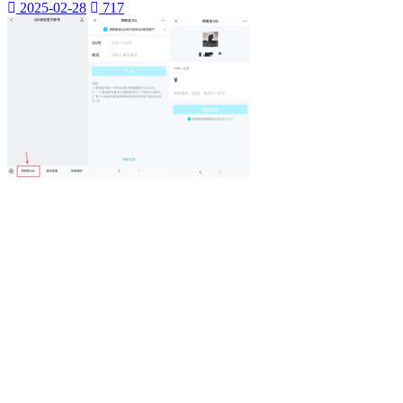
为你揭示其背后的秘密和无穷的潜力。雷神加速器
2025-02-28
717
我们将深入探讨这款神奇的工具
在本篇软文中
Ks快手
小网站
全天候生活方式
高效利用时间
24h时光之旅
全天候时间管理
乌鲁木齐叮当网
个性魅力
个性化展示
QQ迷你资料卡
旅行规划