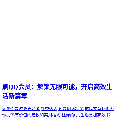
便捷化
快乐
找到那一抹灿烂。秒赞
我们都能通过"秒赞"的方法
还是日常生活
无论是工作
QQ新功能
愉悦。刷QQ会员
让你的QQ生活更加高效
这篇文章都将为你提供有价值的建议和实用技巧
还是职场精英
无论你是游戏爱好者
未来生活方式
空间宝
刷QQ会员：解锁无限可能，开启高效生
实际购买
热门短视频
活新篇章
电子邮件营销
PPC
无论你是游戏爱好者
社交达人
还是职场精英
这篇文章都将为
推广工具
你提供有价值的建议和实用技巧
让你的QQ生活更加高效
愉