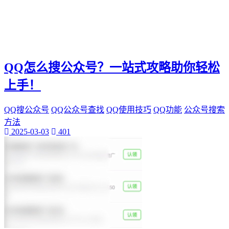
神秘美丽
远方故事
心灵归属
桃陌
互粉大厅
QQ怎么搜公众号？一站式攻略助你轻松
网络销售
QQ客服
上手！
企业增长
趣味挑战
QQ搜公众号
QQ公众号查找
QQ使用技巧
QQ功能
公众号搜索
生活窍门
方法
时尚美妆
2025-03-03
401
个人展示
创意达人
晒号网
快手投流
社交媒体红人
红人成长历程
明星背后的故事
最新电影