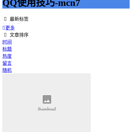
QQ使用技巧-mcn7
最新标签
精准接单
更多
接单网
文章排序
安全下单
时间
成绩改进
标题
学历提升
热度
提升竞争力
留言
代刷网站
随机
快手商业推广
游戏经验
游戏模式
超级优惠
节省成本
限时特惠
惊喜享受
智能物流