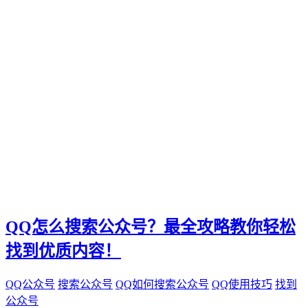
电影票
影院优惠
电影推荐
影院文化
电影体验
老弟影院
粉丝头条
供需连接
智能平台
订单网
经典传承
家族企业
郝子建
QQ怎么搜索公众号？最全攻略教你轻松
游戏梦想
可靠代刷服务
找到优质内容！
高速连接
互联网加速
QQ公众号
搜索公众号
QQ如何搜索公众号
QQ使用技巧
找到
网络稳定
公众号