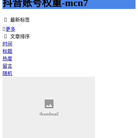
抖音账号权重-mcn7
最新标签
精准接单
更多
接单网
文章排序
安全下单
时间
成绩改进
标题
学历提升
热度
提升竞争力
留言
代刷网站
随机
快手商业推广
游戏经验
游戏模式
超级优惠
节省成本
限时特惠
惊喜享受
智能物流