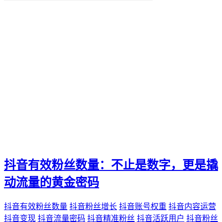
便捷化
快乐
找到那一抹灿烂。秒赞
我们都能通过"秒赞"的方法
还是日常生活
无论是工作
QQ新功能
愉悦。刷QQ会员
让你的QQ生活更加高效
这篇文章都将为你提供有价值的建议和实用技巧
还是职场精英
无论你是游戏爱好者
未来生活方式
空间宝
抖音有效粉丝数量：不止是数字，更是撬
实际购买
热门短视频
动流量的黄金密码
电子邮件营销
PPC
抖音有效粉丝数量
抖音粉丝增长
抖音账号权重
抖音内容运营
推广工具
抖音变现
抖音流量密码
抖音精准粉丝
抖音活跃用户
抖音粉丝