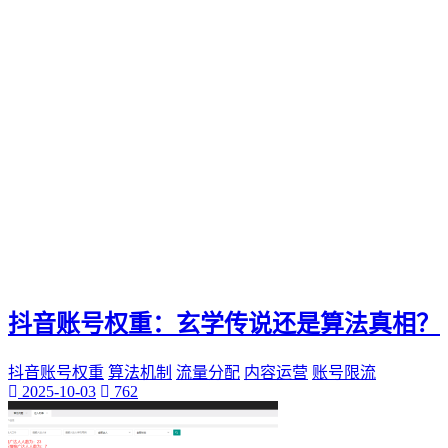
电影票
影院优惠
电影推荐
影院文化
电影体验
老弟影院
粉丝头条
供需连接
智能平台
订单网
经典传承
家族企业
郝子建
抖音账号权重：玄学传说还是算法真相？
游戏梦想
可靠代刷服务
抖音账号权重
算法机制
流量分配
内容运营
账号限流
高速连接
2025-10-03
762
互联网加速
网络稳定