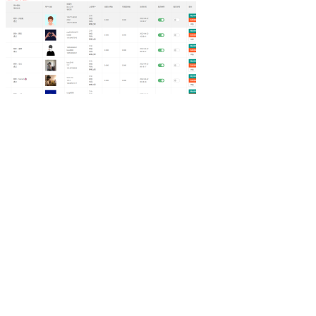
为你揭示其背后的秘密和无穷的潜力。雷神加速器
我们将深入探讨这款神奇的工具
在本篇软文中
Ks快手
小网站
全天候生活方式
高效利用时间
24h时光之旅
全天候时间管理
乌鲁木齐叮当网
个性魅力
个性化展示
QQ迷你资料卡
旅行规划