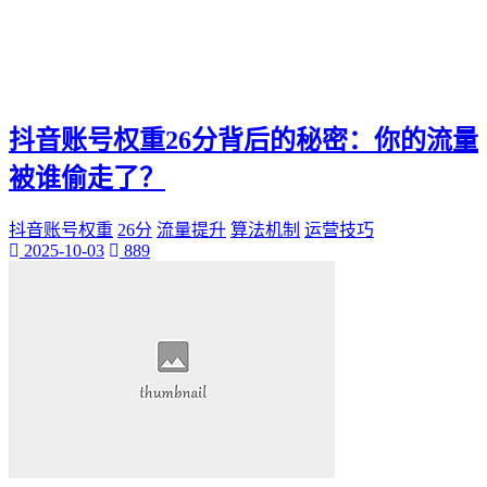
神秘美丽
远方故事
心灵归属
桃陌
互粉大厅
抖音账号权重26分背后的秘密：你的流量
网络销售
QQ客服
被谁偷走了？
企业增长
趣味挑战
抖音账号权重
26分
流量提升
算法机制
运营技巧
生活窍门
2025-10-03
889
时尚美妆
个人展示
创意达人
晒号网
快手投流
社交媒体红人
红人成长历程
明星背后的故事
最新电影