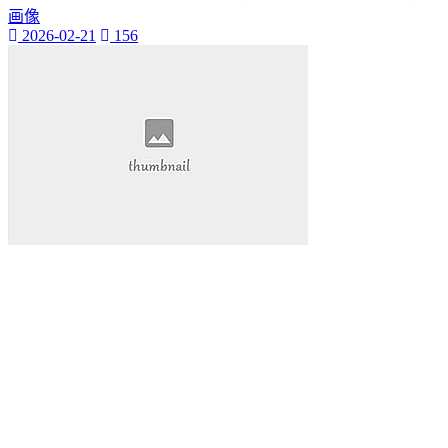
抖音热度爆发
画像
揭示其背后的巨大潜力。
2026-02-21
156
还为我们的学习和工作提供了前所未有的便利。本文将带您深
入探索视频网页的魅力
视频网页已经成为我们日常生活中不可或缺的一部分。它不仅
改变了我们的娱乐方式
数字内容part1:在当今的数字化时代
网络娱乐
视频网页
游戏物品
游戏高级资源
代挂玩家
游戏代玩
游戏代挂服务
提升游戏等级
让您的游戏生活更加轻松愉快。QQ代挂
本文将为您详细介绍QQ等级代挂的好处和选择优质代挂服务
的方法
启示感动