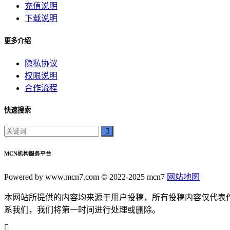
充值说明
影院文化
下载说明
电影体验
老弟影院
更多介绍
粉丝头条
供需连接
隐私协议
智能平台
权限说明
订单网
合作流程
经典传承
家族企业
快速搜索
郝子建
游戏梦想
可靠代刷服务
MCN机构服务平台
高速连接
互联网加速
Powered by www.mcn7.com © 2022-2025 mcn7
网站地图
网络稳定
为你揭示其背后的秘密和无穷的潜力。雷神加速器
本网站所提供的内容均来源于用户投稿，所有投稿内容仅代表
我们将深入探讨这款神奇的工具
系我们，我们将第一时间进行处理或删除。
在本篇软文中