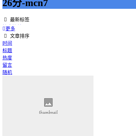
26分-mcn7
最新标签
精准接单
更多
接单网
文章排序
安全下单
时间
成绩改进
标题
学历提升
热度
提升竞争力
留言
代刷网站
随机
快手商业推广
游戏经验
游戏模式
超级优惠
节省成本
限时特惠
惊喜享受
智能物流