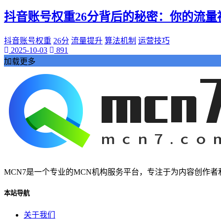
桃陌
抖音账号权重26分背后的秘密：你的流量
互粉大厅
网络销售
QQ客服
抖音账号权重
26分
流量提升
算法机制
运营技巧
2025-10-03
891
企业增长
加载更多
趣味挑战
生活窍门
时尚美妆
个人展示
创意达人
晒号网
快手投流
社交媒体红人
红人成长历程
明星背后的故事
MCN7是一个专业的MCN机构服务平台，专注于为内容创作
最新电影
本站导航
电影票
影院优惠
关于我们
电影推荐