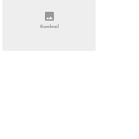
为你揭示其背后的秘密和无穷的潜力。雷神加速器
我们将深入探讨这款神奇的工具
在本篇软文中
Ks快手
小网站
全天候生活方式
高效利用时间
24h时光之旅
全天候时间管理
乌鲁木齐叮当网
个性魅力
个性化展示
QQ迷你资料卡
旅行规划