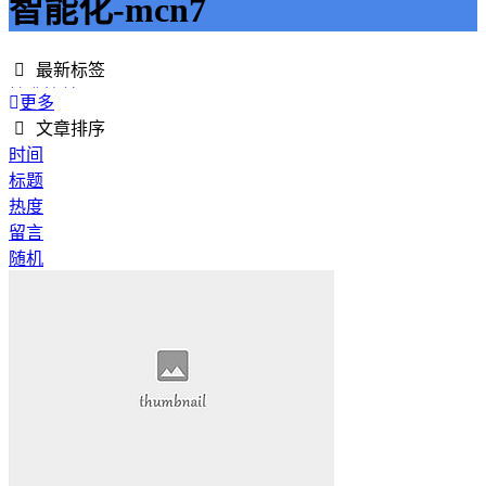
智能化-mcn7
最新标签
精准接单
更多
接单网
文章排序
安全下单
时间
成绩改进
标题
学历提升
热度
提升竞争力
留言
代刷网站
随机
快手商业推广
游戏经验
游戏模式
超级优惠
节省成本
限时特惠
惊喜享受
智能物流