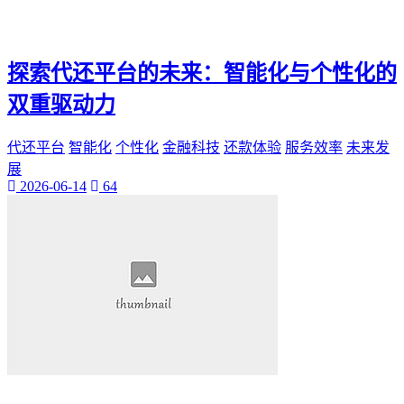
神秘美丽
远方故事
心灵归属
探索代还平台的未来：智能化与个性化的
桃陌
互粉大厅
双重驱动力
网络销售
QQ客服
代还平台
智能化
个性化
金融科技
还款体验
服务效率
未来发
企业增长
展
趣味挑战
2026-06-14
64
生活窍门
时尚美妆
个人展示
创意达人
晒号网
快手投流
社交媒体红人
红人成长历程
明星背后的故事
最新电影