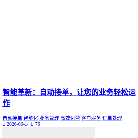
电影票
影院优惠
电影推荐
影院文化
电影体验
老弟影院
粉丝头条
供需连接
智能平台
订单网
经典传承
家族企业
智能革新：自动接单，让您的业务轻松运
郝子建
游戏梦想
作
可靠代刷服务
高速连接
自动接单
智能化
业务管理
高效运营
客户服务
订单处理
互联网加速
2026-06-14
76
网络稳定