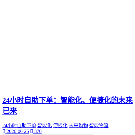
便捷化
快乐
找到那一抹灿烂。秒赞
我们都能通过"秒赞"的方法
还是日常生活
无论是工作
QQ新功能
愉悦。刷QQ会员
让你的QQ生活更加高效
这篇文章都将为你提供有价值的建议和实用技巧
还是职场精英
无论你是游戏爱好者
未来生活方式
空间宝
24小时自助下单：智能化、便捷化的未来
实际购买
热门短视频
已来
电子邮件营销
PPC
24小时自助下单
智能化
便捷化
未来购物
智能物流
推广工具
2026-06-25
370