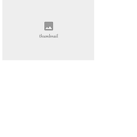
抖音热度爆发
揭示其背后的巨大潜力。
还为我们的学习和工作提供了前所未有的便利。本文将带您深
入探索视频网页的魅力
视频网页已经成为我们日常生活中不可或缺的一部分。它不仅
改变了我们的娱乐方式
数字内容part1:在当今的数字化时代
网络娱乐
视频网页
游戏物品
游戏高级资源
代挂玩家
游戏代玩
游戏代挂服务
提升游戏等级
让您的游戏生活更加轻松愉快。QQ代挂
本文将为您详细介绍QQ等级代挂的好处和选择优质代挂服务
的方法
启示感动