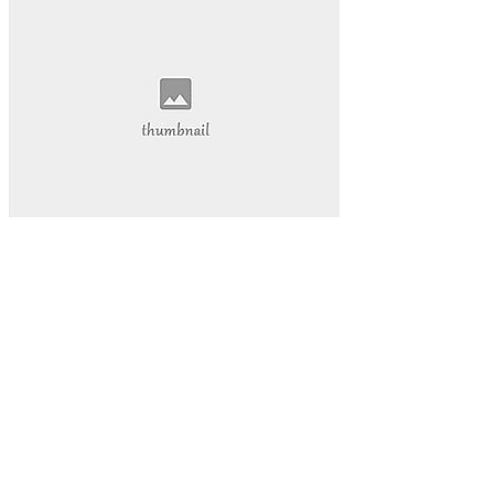
抖音热度爆发
揭示其背后的巨大潜力。
还为我们的学习和工作提供了前所未有的便利。本文将带您深
入探索视频网页的魅力
视频网页已经成为我们日常生活中不可或缺的一部分。它不仅
改变了我们的娱乐方式
数字内容part1:在当今的数字化时代
网络娱乐
视频网页
游戏物品
游戏高级资源
代挂玩家
游戏代玩
游戏代挂服务
提升游戏等级
让您的游戏生活更加轻松愉快。QQ代挂
本文将为您详细介绍QQ等级代挂的好处和选择优质代挂服务
的方法
启示感动