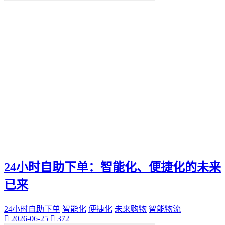
便捷化
快乐
找到那一抹灿烂。秒赞
我们都能通过"秒赞"的方法
还是日常生活
无论是工作
QQ新功能
愉悦。刷QQ会员
让你的QQ生活更加高效
这篇文章都将为你提供有价值的建议和实用技巧
还是职场精英
无论你是游戏爱好者
未来生活方式
空间宝
24小时自助下单：智能化、便捷化的未来
实际购买
热门短视频
已来
电子邮件营销
PPC
24小时自助下单
智能化
便捷化
未来购物
智能物流
推广工具
2026-06-25
372