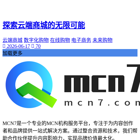
神秘美丽
远方故事
心灵归属
探索云端商城的无限可能
桃陌
互粉大厅
云端商城
数字化购物
在线购物
电子商务
未来购物
网络销售
2026-06-17
70
QQ客服
加载更多
企业增长
趣味挑战
生活窍门
时尚美妆
个人展示
创意达人
晒号网
快手投流
社交媒体红人
红人成长历程
MCN7是一个专业的MCN机构服务平台，专注于为内容创作
明星背后的故事
者和品牌提供一站式解决方案。通过整合资源和技术，我们帮
最新电影
助合作伙伴提升内容影响力，实现品牌价值最大化。