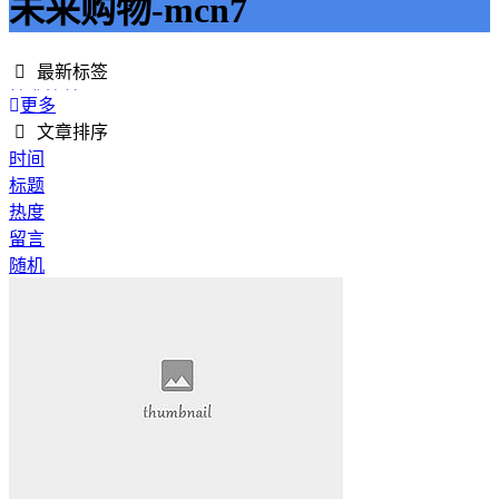
未来购物-mcn7
最新标签
精准接单
更多
接单网
文章排序
安全下单
时间
成绩改进
标题
学历提升
热度
提升竞争力
留言
代刷网站
随机
快手商业推广
游戏经验
游戏模式
超级优惠
节省成本
限时特惠
惊喜享受
智能物流