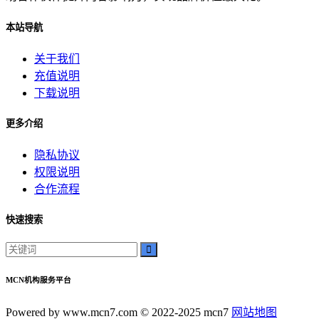
电影票
本站导航
影院优惠
电影推荐
关于我们
影院文化
充值说明
电影体验
下载说明
老弟影院
粉丝头条
更多介绍
供需连接
智能平台
隐私协议
订单网
权限说明
经典传承
合作流程
家族企业
郝子建
快速搜索
游戏梦想
可靠代刷服务
高速连接
MCN机构服务平台
互联网加速
网络稳定
Powered by www.mcn7.com © 2022-2025 mcn7
网站地图