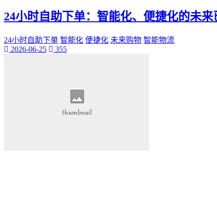
桃陌
24小时自助下单：智能化、便捷化的未来
互粉大厅
网络销售
QQ客服
24小时自助下单
智能化
便捷化
未来购物
智能物流
2026-06-25
355
企业增长
趣味挑战
生活窍门
时尚美妆
个人展示
创意达人
晒号网
快手投流
社交媒体红人
红人成长历程
明星背后的故事
最新电影
电影票
影院优惠
电影推荐