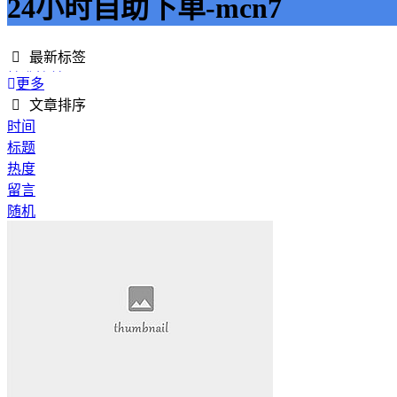
24小时自助下单-mcn7
最新标签
精准接单
更多
接单网
文章排序
安全下单
时间
成绩改进
标题
学历提升
热度
提升竞争力
留言
代刷网站
随机
快手商业推广
游戏经验
游戏模式
超级优惠
节省成本
限时特惠
惊喜享受
智能物流