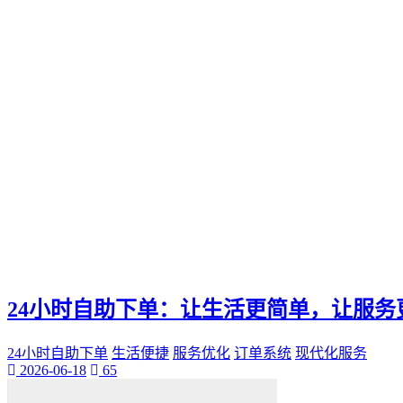
Ks快手
小网站
全天候生活方式
高效利用时间
24h时光之旅
全天候时间管理
乌鲁木齐叮当网
个性魅力
个性化展示
QQ迷你资料卡
旅行规划
24小时自助下单：让生活更简单，让服务
24小时自助下单
生活便捷
服务优化
订单系统
现代化服务
2026-06-18
65